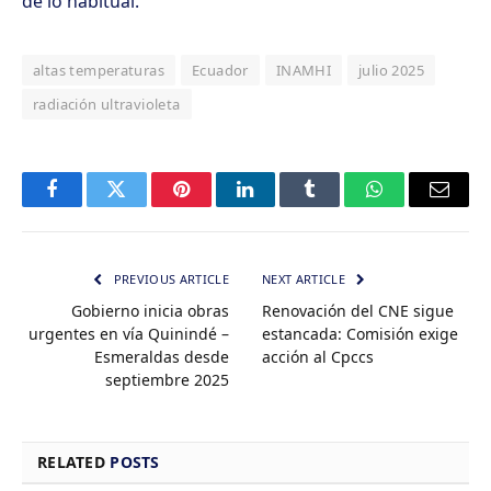
de lo habitual.
altas temperaturas
Ecuador
INAMHI
julio 2025
radiación ultravioleta
Facebook
Twitter
Pinterest
LinkedIn
Tumblr
WhatsApp
Email
PREVIOUS ARTICLE
NEXT ARTICLE
Gobierno inicia obras
Renovación del CNE sigue
urgentes en vía Quinindé –
estancada: Comisión exige
Esmeraldas desde
acción al Cpccs
septiembre 2025
RELATED
POSTS