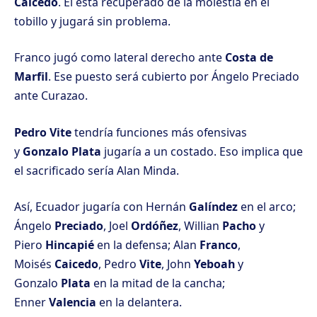
Caicedo
. Él está recuperado de la molestia en el
tobillo y jugará sin problema.
Franco jugó como lateral derecho ante
Costa de
Marfil
. Ese puesto será cubierto por Ángelo Preciado
ante Curazao.
Pedro Vite
tendría funciones más ofensivas
y
Gonzalo Plata
jugaría a un costado. Eso implica que
el sacrificado sería Alan Minda.
Así, Ecuador jugaría con Hernán
Galíndez
en el arco;
Ángelo
Preciado
, Joel
Ordóñez
, Willian
Pacho
y
Piero
Hincapié
en la defensa; Alan
Franco
,
Moisés
Caicedo
, Pedro
Vite
, John
Yeboah
y
Gonzalo
Plata
en la mitad de la cancha;
Enner
Valencia
en la delantera.