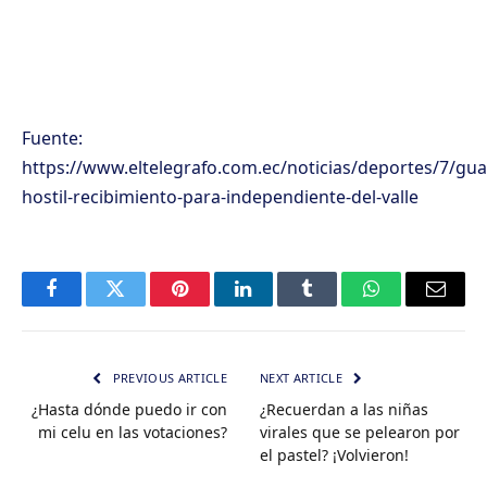
Fuente:
https://www.eltelegrafo.com.ec/noticias/deportes/7/gua
hostil-recibimiento-para-independiente-del-valle
Facebook
Twitter
Pinterest
LinkedIn
Tumblr
WhatsApp
Email
PREVIOUS ARTICLE
NEXT ARTICLE
¿Hasta dónde puedo ir con
¿Recuerdan a las niñas
mi celu en las votaciones?
virales que se pelearon por
el pastel? ¡Volvieron!