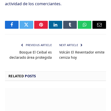
actividad de los comerciantes.
Facebook
Twitter
Pinterest
LinkedIn
Tumblr
WhatsApp
Email
PREVIOUS ARTICLE
NEXT ARTICLE
Bosque El Ceibal es
Volcán El Reventador emite
declarado área protegida
ceniza hoy
RELATED
POSTS