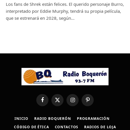
Los fans de Shrek están felices. El querido personaje Burro,
interpretado por Eddie Murphy, tendrá su propia película,
que se estrenará en 2028, según…
Facebook
X
Instagram
Pinterest
(Twitter)
INICIO
RADIO BOQUERÓN
PROGRAMACIÓN
CÓDIGO DE ÉTICA
CONTACTOS
RADIOS DE LOJA