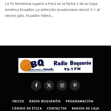
La Tri femenina superó a Perú en la fecha 2 de la Copa
América Ecuador. La selección ecuatoriana venció 3-1 al
vecino país. Ecuador lidera…
Facebook
X
Instagram
Pinterest
(Twitter)
INICIO
RADIO BOQUERÓN
PROGRAMACIÓN
CÓDIGO DE ÉTICA
CONTACTOS
RADIOS DE LOJA