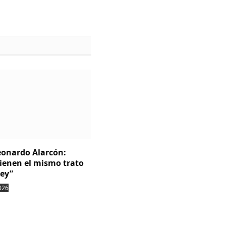
Leonardo Alarcón:
tienen el mismo trato
ley”
026