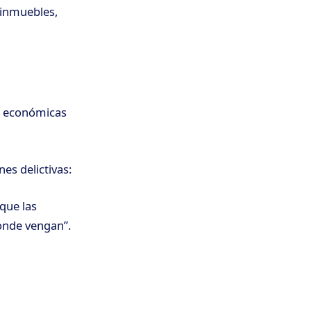
 inmuebles,
as económicas
es delictivas:
que las
donde vengan”.