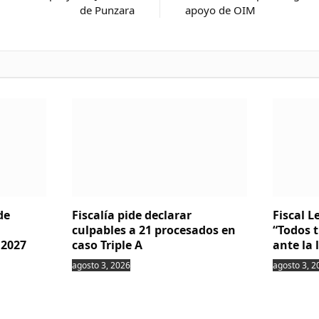
de Punzara
apoyo de OIM
de
Fiscalía pide declarar
Fiscal 
culpables a 21 procesados en
“Todos 
 2027
caso Triple A
ante la 
agosto 3, 2026
agosto 3, 2