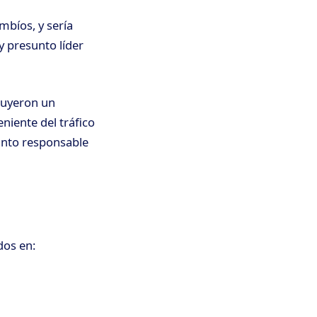
mbíos, y sería
y presunto líder
ituyeron un
niente del tráfico
sunto responsable
dos en: