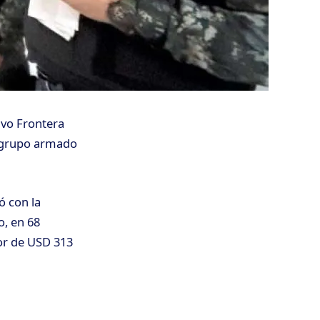
ivo Frontera
l grupo armado
ó con la
o, en 68
or de USD 313