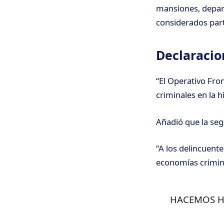
mansiones, depar
considerados part
Declaracion
“El Operativo Fro
criminales en la h
Añadió que la segu
“A los delincuent
economías crimina
HACEMOS HI