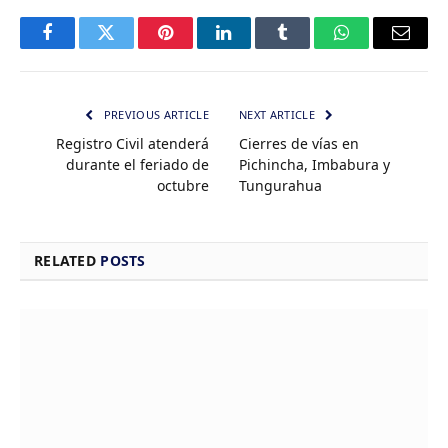
Facebook
Twitter
Pinterest
LinkedIn
Tumblr
WhatsApp
Email
PREVIOUS ARTICLE
NEXT ARTICLE
Registro Civil atenderá
Cierres de vías en
durante el feriado de
Pichincha, Imbabura y
octubre
Tungurahua
RELATED
POSTS