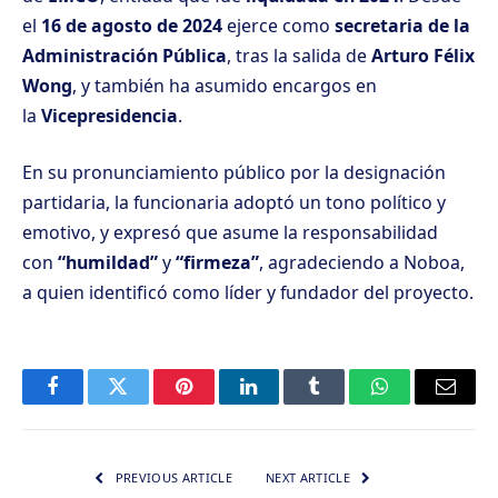
el
16 de agosto de 2024
ejerce como
secretaria de la
Administración Pública
, tras la salida de
Arturo Félix
Wong
, y también ha asumido encargos en
la
Vicepresidencia
.
En su pronunciamiento público por la designación
partidaria, la funcionaria adoptó un tono político y
emotivo, y expresó que asume la responsabilidad
con
“humildad”
y
“firmeza”
, agradeciendo a Noboa,
a quien identificó como líder y fundador del proyecto.
Facebook
Twitter
Pinterest
LinkedIn
Tumblr
WhatsApp
Email
PREVIOUS ARTICLE
NEXT ARTICLE