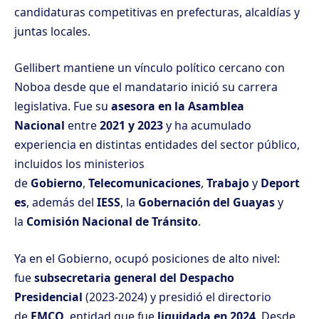
candidaturas competitivas en prefecturas, alcaldías y
juntas locales.
Gellibert mantiene un vínculo político cercano con
Noboa desde que el mandatario inició su carrera
legislativa. Fue su
asesora en la Asamblea
Nacional
entre
2021 y 2023
y ha acumulado
experiencia en distintas entidades del sector público,
incluidos los ministerios
de
Gobierno
,
Telecomunicaciones
,
Trabajo
y
Deport
es
, además del
IESS
, la
Gobernación del Guayas
y
la
Comisión Nacional de Tránsito
.
Ya en el Gobierno, ocupó posiciones de alto nivel:
fue
subsecretaria general del Despacho
Presidencial
(2023-2024) y presidió el directorio
de
EMCO
, entidad que fue
liquidada en 2024
. Desde