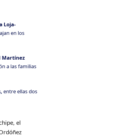
a Loja-
jan en los
l Martínez
n a las familias
s,
entre ellas dos
hipe, el
 Ordóñez