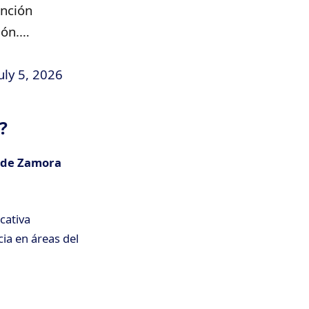
ención
vión.…
uly 5, 2026
?
 de Zamora
cativa
ia en áreas del