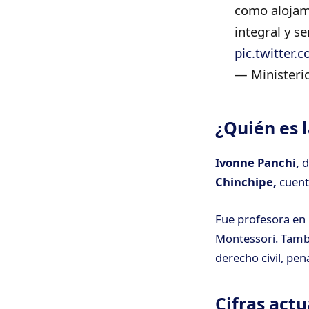
como alojami
integral y se
pic.twitter
— Ministeri
¿Quién es 
Ivonne Panchi,
d
Chinchipe,
cuent
Fue profesora en 
Montessori. Tambi
derecho civil, pena
Cifras act