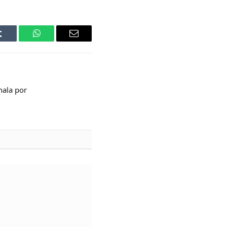
Tumblr
WhatsApp
Email
hala por