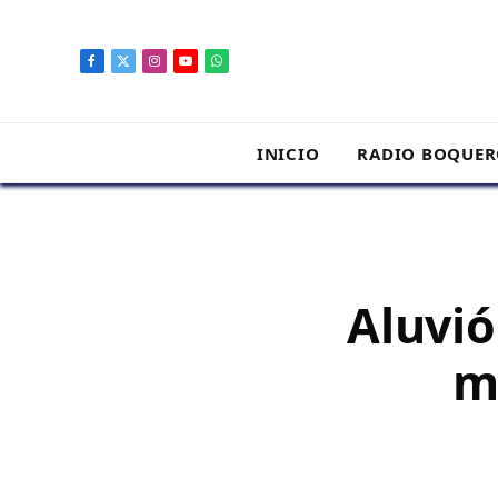
contenido
Facebook
X
Instagram
YouTube
WhatsApp
(Twitter)
INICIO
RADIO BOQUE
Aluvió
m