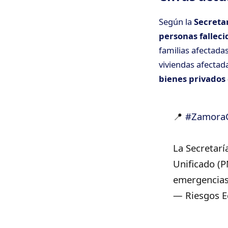
Según la
Secreta
personas fallec
familias afectadas
viviendas afecta
bienes privados 
📍
#ZamoraC
La Secretar
Unificado (P
emergencias 
— Riesgos E