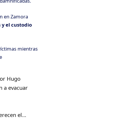
s damnificadas.
ón en Zamora
 y el custodio
víctimas
mientras
e
ctor Hugo
n a evacuar
merecen el…