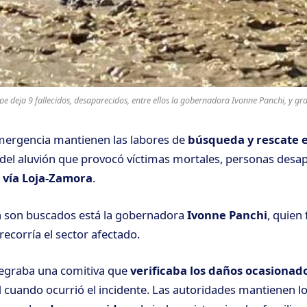
e deja 9 fallecidos, desaparecidos, entre ellos la gobernadora Ivonne Panchi, y gra
mergencia mantienen las labores de
búsqueda y rescate 
del aluvión que provocó víctimas mortales, personas desap
a
vía Loja-Zamora
.
n son buscados está la gobernadora
Ivonne Panchi
, quien
ecorría el sector afectado.
tegraba una comitiva que
verificaba los daños ocasionado
l
cuando ocurrió el incidente. Las autoridades mantienen lo