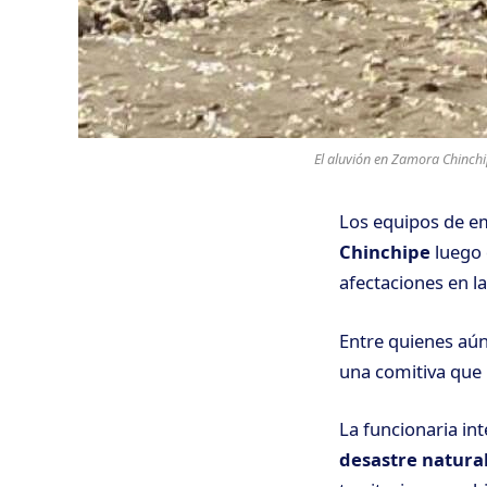
El aluvión en Zamora Chinchip
Los equipos de e
Chinchipe
luego 
afectaciones en l
Entre quienes aú
una comitiva que r
La funcionaria in
desastre natura