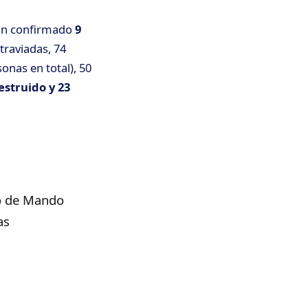
an confirmado
9
traviadas, 74
onas en total), 50
struido y 23
to de Mando
as