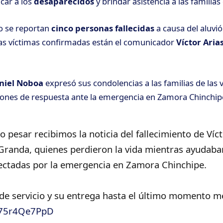
icar a los
desaparecidos
y brindar asistencia a las familia
o se reportan
cinco personas fallecidas
a causa del aluvi
las víctimas confirmadas están el comunicador
Víctor Arias
niel Noboa
expresó sus
condolencias a las familias de las 
iones de respuesta ante la emergencia en Zamora Chinchip
 pesar recibimos la noticia del fallecimiento de Ví
 Granda, quienes perdieron la vida mientras ayudaba
fectadas por la emergencia en Zamora Chinchipe.
de servicio y su entrega hasta el último momento 
o/75r4Qe7PpD