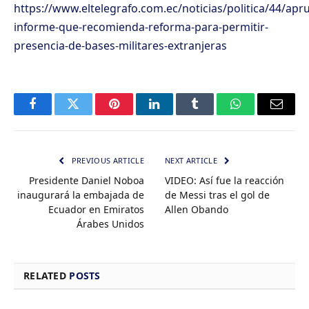
https://www.eltelegrafo.com.ec/noticias/politica/44/apr
informe-que-recomienda-reforma-para-permitir-
presencia-de-bases-militares-extranjeras
Facebook
Twitter
Pinterest
LinkedIn
Tumblr
WhatsApp
Email
PREVIOUS ARTICLE
NEXT ARTICLE
Presidente Daniel Noboa
VIDEO: Así fue la reacción
inaugurará la embajada de
de Messi tras el gol de
Ecuador en Emiratos
Allen Obando
Árabes Unidos
RELATED
POSTS