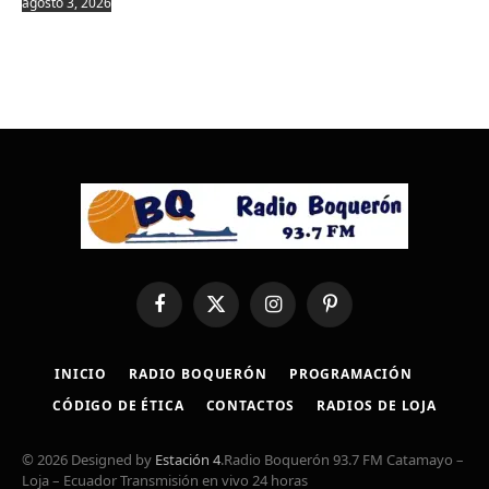
agosto 3, 2026
Facebook
X
Instagram
Pinterest
(Twitter)
INICIO
RADIO BOQUERÓN
PROGRAMACIÓN
CÓDIGO DE ÉTICA
CONTACTOS
RADIOS DE LOJA
© 2026 Designed by
Estación 4
.Radio Boquerón 93.7 FM Catamayo –
Loja – Ecuador Transmisión en vivo 24 horas