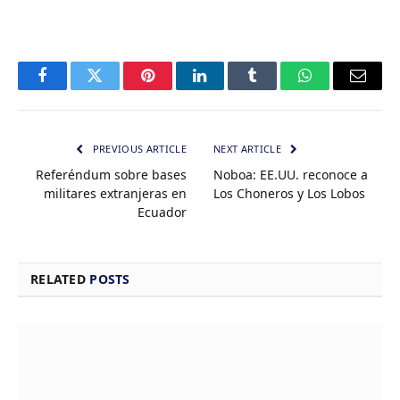
Facebook
Twitter
Pinterest
LinkedIn
Tumblr
WhatsApp
Email
PREVIOUS ARTICLE
NEXT ARTICLE
Referéndum sobre bases
Noboa: EE.UU. reconoce a
militares extranjeras en
Los Choneros y Los Lobos
Ecuador
RELATED
POSTS