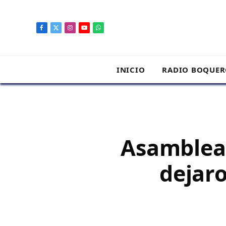
contenido
Facebook
X
Instagram
YouTube
WhatsApp
(Twitter)
INICIO
RADIO BOQUE
Asamblea 
dejaro