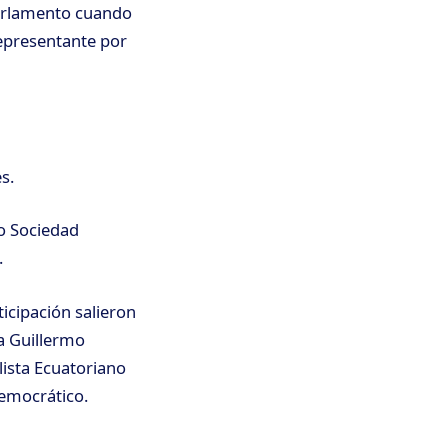
Parlamento cuando
representante por
s.
do Sociedad
.
icipación salieron
 a Guillermo
lista Ecuatoriano
Democrático.