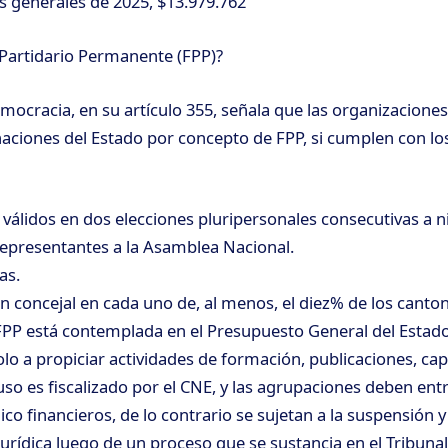
es generales de 2025, $13.979.762
Partidario Permanente (FPP)?
mocracia, en su artículo 355, señala que las organizaciones 
gnaciones del Estado por concepto de FPP, si cumplen con lo
 válidos en dos elecciones pluripersonales consecutivas a ni
representantes a la Asamblea Nacional.
as.
n concejal en cada uno de, al menos, el diez% de los canton
 FPP está contemplada en el Presupuesto General del Estad
olo a propiciar actividades de formación, publicaciones, cap
 uso es fiscalizado por el CNE, y las agrupaciones deben e
o financieros, de lo contrario se sujetan a la suspensión y 
jurídica luego de un proceso que se sustancia en el Tribuna