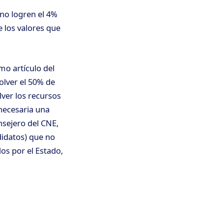
 no logren el 4%
e los valores que
mo artículo del
olver el 50% de
lver los recursos
 necesaria una
nsejero del CNE,
didatos) que no
os por el Estado,