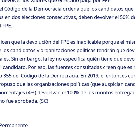
devolver los valores que el Estado paga por FPE
 del Código de la Democracia ordena que los candidatos que
dos en dos elecciones consecutivas, deben devolver el 50% d
l FPE.
icen que la devolución del FPE es inaplicable porque el mis
 los candidatos y organizaciones políticas tendrán que dev
ales. Sin embargo, la ley no especifica quién tiene que devo
 el candidato. Por eso, las fuentes consultadas creen que es
lo 355 del Código de la Democracia. En 2019, el entonces co
ropuso que las organizaciones políticas (que auspician can
orcentajes (4%) devuelvan el 100% de los montos entregad
 no fue aprobada. (SC)
 Permanente