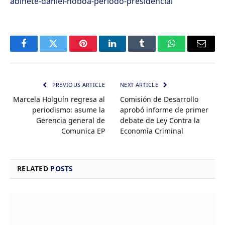
abinete-daniel-noboa-periodo-presidencial
Facebook
Twitter
Pinterest
LinkedIn
Tumblr
WhatsApp
Email
PREVIOUS ARTICLE
NEXT ARTICLE
Marcela Holguín regresa al
Comisión de Desarrollo
periodismo: asume la
aprobó informe de primer
Gerencia general de
debate de Ley Contra la
Comunica EP
Economía Criminal
RELATED
POSTS