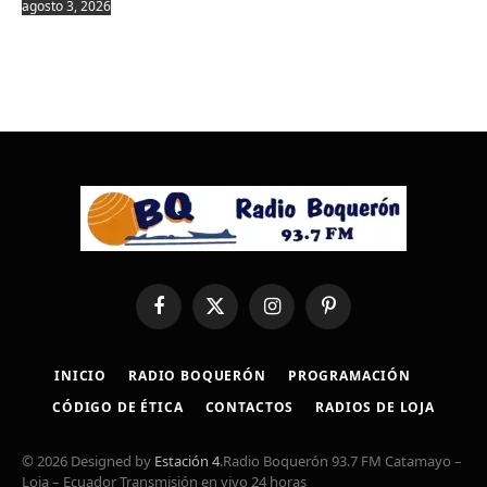
agosto 3, 2026
Facebook
X
Instagram
Pinterest
(Twitter)
INICIO
RADIO BOQUERÓN
PROGRAMACIÓN
CÓDIGO DE ÉTICA
CONTACTOS
RADIOS DE LOJA
© 2026 Designed by
Estación 4
.Radio Boquerón 93.7 FM Catamayo –
Loja – Ecuador Transmisión en vivo 24 horas