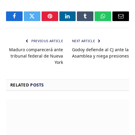
Facebook
Twitter
Pinterest
LinkedIn
Tumblr
WhatsApp
Email
PREVIOUS ARTICLE
NEXT ARTICLE
Maduro comparecerá ante
Godoy defiende al CJ ante la
tribunal federal de Nueva
Asamblea y niega presiones
York
RELATED
POSTS