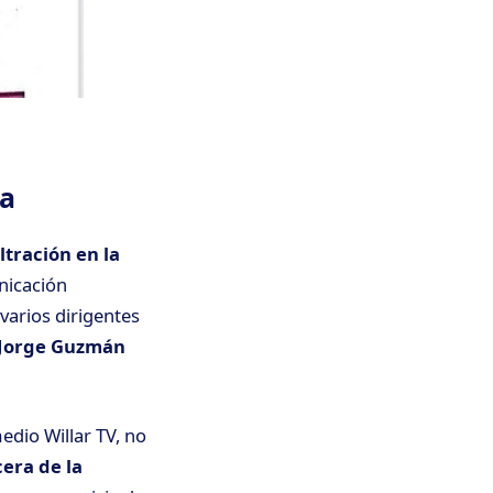
za
ltración en la
nicación
varios dirigentes
Jorge Guzmán
edio Willar TV, no
era de la