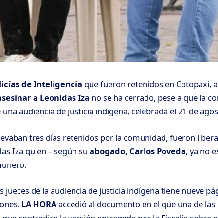
icías de Inteligencia
que fueron retenidos en Cotopaxi, 
asesinar a Leonidas Iza
no se ha cerrado, pese a que la c
 una audiencia de justicia indígena, celebrada el 21 de agos
llevaban tres días retenidos por la comunidad, fueron liber
das Iza quien – según su
abogado, Carlos Poveda
, ya no e
munero.
s jueces de la audiencia de justicia indígena tiene nueve pág
iones.
LA HORA
accedió al documento en el que una de las
 que contradice la versión entregada por la Fiscalía sobre e