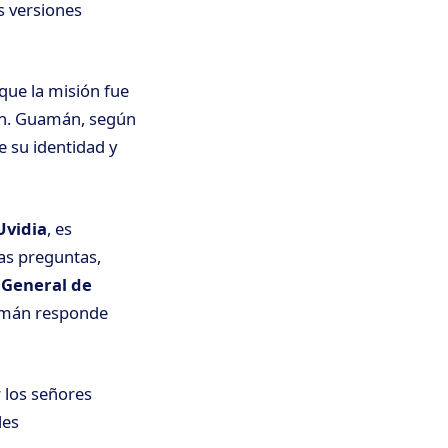
s versiones
o que la misión fue
ión. Guamán, según
e su identidad y
Uvidia
, es
las preguntas,
 General de
uamán responde
 los señores
les