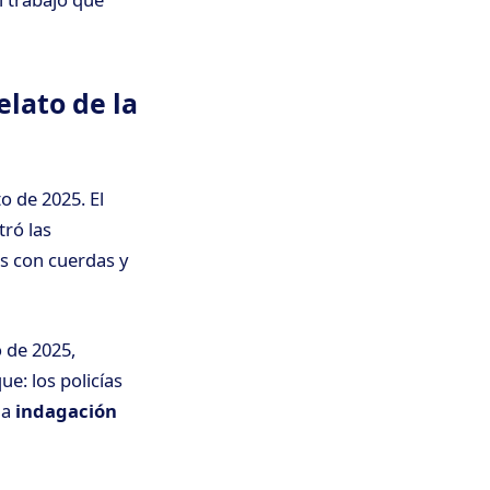
elato de la
o de 2025. El
tró las
s con cuerdas y
o de 2025,
e: los policías
na
indagación