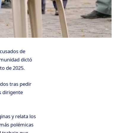
acusados de
omunidad dictó
to de 2025.
ados tras pedir
s dirigente
inas y relata los
 más polémicas
l trabajo que