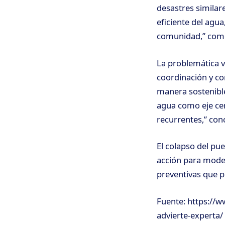
desastres similar
eficiente del ag
comunidad,” com
La problemática va
coordinación y co
manera sostenible 
agua como eje cent
recurrentes,” conc
El colapso del pue
acción para moder
preventivas que p
Fuente: https://w
advierte-experta/