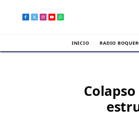
contenido
Facebook
X
Instagram
YouTube
WhatsApp
(Twitter)
INICIO
RADIO BOQUE
Colapso 
estr