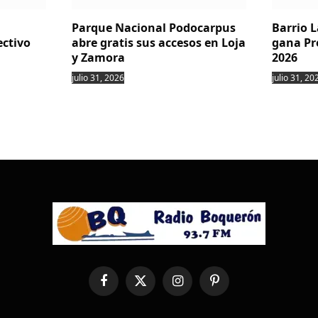
Parque Nacional Podocarpus
Barrio 
ectivo
abre gratis sus accesos en Loja
gana Pr
y Zamora
2026
julio 31, 2026
julio 31, 20
Facebook
X
Instagram
Pinterest
(Twitter)