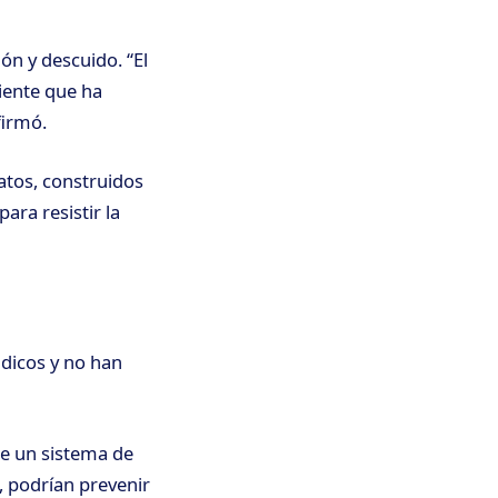
ón y descuido. “El
ciente que ha
firmó.
atos, construidos
ra resistir la
ádicos y no han
de un sistema de
 podrían prevenir