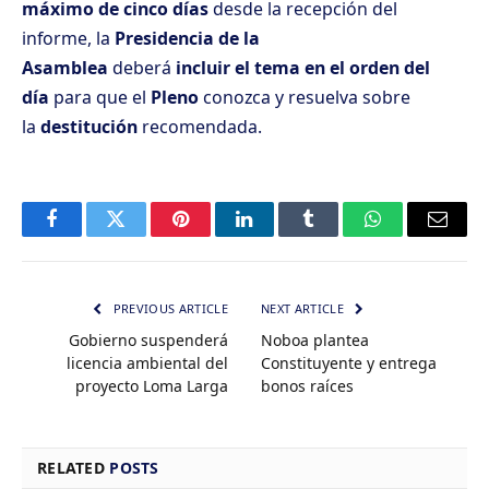
máximo de cinco días
desde la recepción del
informe, la
Presidencia de la
Asamblea
deberá
incluir el tema en el orden del
día
para que el
Pleno
conozca y resuelva sobre
la
destitución
recomendada.
Facebook
Twitter
Pinterest
LinkedIn
Tumblr
WhatsApp
Email
PREVIOUS ARTICLE
NEXT ARTICLE
Gobierno suspenderá
Noboa plantea
licencia ambiental del
Constituyente y entrega
proyecto Loma Larga
bonos raíces
RELATED
POSTS