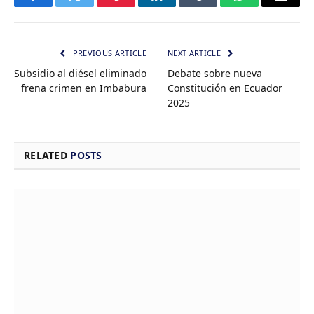
Facebook
Twitter
Pinterest
LinkedIn
Tumblr
WhatsApp
Email
PREVIOUS ARTICLE
NEXT ARTICLE
Subsidio al diésel eliminado
Debate sobre nueva
frena crimen en Imbabura
Constitución en Ecuador
2025
RELATED
POSTS