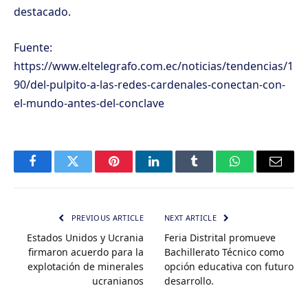
destacado.
Fuente:
https://www.eltelegrafo.com.ec/noticias/tendencias/1
90/del-pulpito-a-las-redes-cardenales-conectan-con-
el-mundo-antes-del-conclave
Facebook
Twitter
Pinterest
LinkedIn
Tumblr
WhatsApp
Email
PREVIOUS ARTICLE
NEXT ARTICLE
Estados Unidos y Ucrania
Feria Distrital promueve
firmaron acuerdo para la
Bachillerato Técnico como
explotación de minerales
opción educativa con futuro
ucranianos
desarrollo.