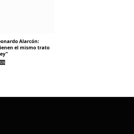
Leonardo Alarcón:
tienen el mismo trato
ley”
026