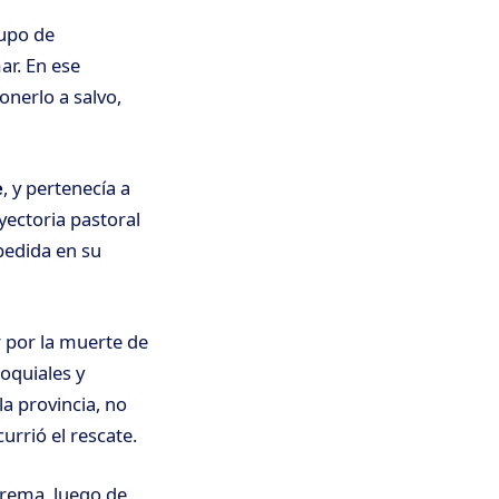
rupo de
ar. En ese
nerlo a salvo,
e
, y pertenecía a
yectoria pastoral
pedida en su
 por la muerte de
oquiales y
a provincia, no
urrió el rescate.
trema, luego de