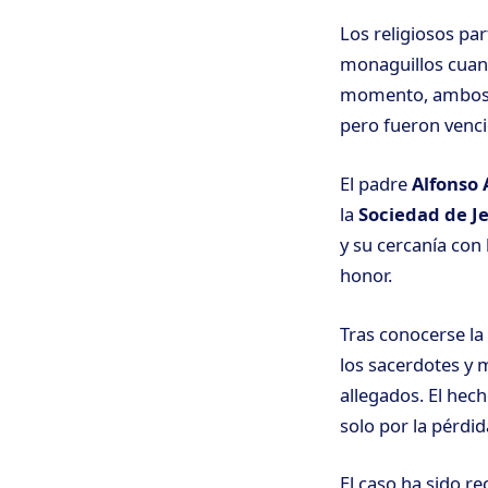
Los religiosos pa
monaguillos cuand
momento, ambos sa
pero fueron vencid
El padre
Alfonso 
la
Sociedad de J
y su cercanía con
honor.
Tras conocerse la 
los sacerdotes y 
allegados. El hec
solo por la pérdid
El caso ha sido r