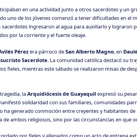
rticipaban en una actividad junto a otros sacerdotes y un g
o uno de los jóvenes comenzó a tener dificultades en el m
cerdotes ingresaron al agua para auxiliarlo y lograron po
os por la corriente y el fuerte oleaje.
Avilés Pérez
era párroco de
San Alberto Magno
, en
Daul
esucristo Sacerdote
. La comunidad católica destacó su tra
 los fieles, mientras este sábado se realizaron misas de des
tragedia, la
Arquidiócesis de Guayaquil
expresó su pesar
manifestó solidaridad con sus familiares, comunidades parr
ho ha generado conmoción entre creyentes y habitantes de l
a de ambos religiosos, sino por las circunstancias en que oc
ecordado por fieles y allegados como un acto de entrega ex