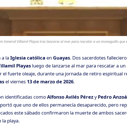
en General Villamil Playas tras lanzarse al mar para rescatar a un monaguillo que e
 a la
Iglesia católica
en
Guayas
. Dos sacerdotes falleciero
illamil Playas
luego de lanzarse al mar para rescatar a un
 el fuerte oleaje, durante una jornada de retiro espiritual r
as
el viernes
13 de marzo de 2026
.
on identificadas como
Alfonso Avilés Pérez
y
Pedro Anzoá
eportó que uno de ellos permanecía desaparecido, pero re
icados este sábado confirmaron la muerte de ambos sacerd
 la playa.