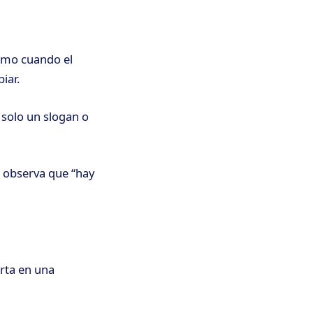
timo cuando el
iar.
 solo un slogan o
o observa que “hay
rta en una