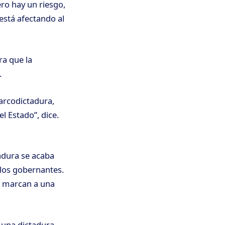
ero hay un riesgo,
está afectando al
ra que la
.
arcodictadura,
l Estado”, dice.
adura se acaba
 los gobernantes.
ue marcan a una
e una dictadura