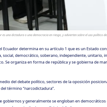
r es una dictadura o una democracia en riesgo, y advierten sobre el uso político d
el Ecuador determina en su artículo 1 que es un Estado con
a, social, democrático, soberano, independiente, unitario, in
aico. Se organiza en forma de república y se gobierna de ma
edio del debate político, sectores de la oposición posici
o del término “narcodictadura”.
de gobiernos y generalmente se engloban en democráticos (