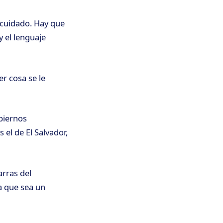
 cuidado. Hay que
 y el lenguaje
r cosa se le
biernos
 el de El Salvador,
arras del
a que sea un