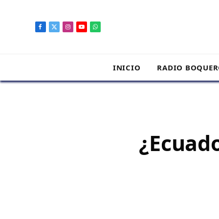
contenido
Facebook
X
Instagram
YouTube
WhatsApp
(Twitter)
INICIO
RADIO BOQUE
¿Ecuado