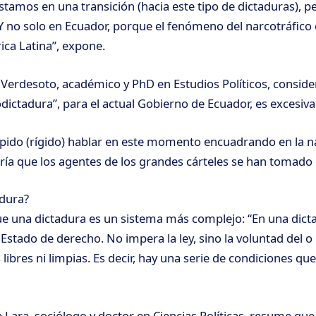
stamos en una transición (hacia este tipo de dictaduras), p
 Y no solo en Ecuador, porque el fenómeno del narcotráfico 
ca Latina”, expone.
s Verdesoto, académico y PhD en Estudios Políticos, conside
odictadura”, para el actual Gobierno de Ecuador, es excesiva
pido (rígido) hablar en este momento encuadrando en la n
ría que los agentes de los grandes cárteles se han tomado e
adura?
e una dictadura es un sistema más complejo: “En una dict
Estado de derecho. No impera la ley, sino la voluntad del o
libres ni limpias. Es decir, hay una serie de condiciones q
 Lara, sociólogo y doctor en Ciencias Políticas, resume qu