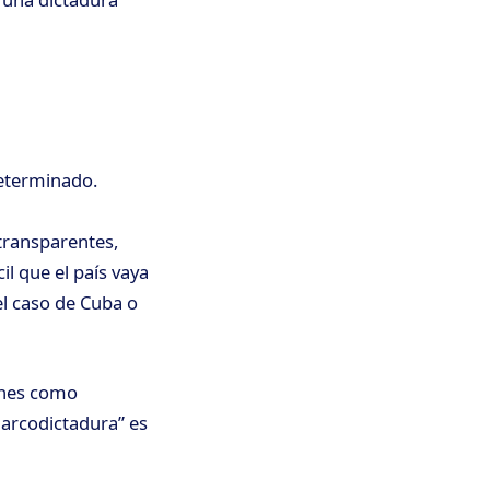
determinado.
transparentes,
l que el país vaya
l caso de Cuba o
iones como
narcodictadura” es