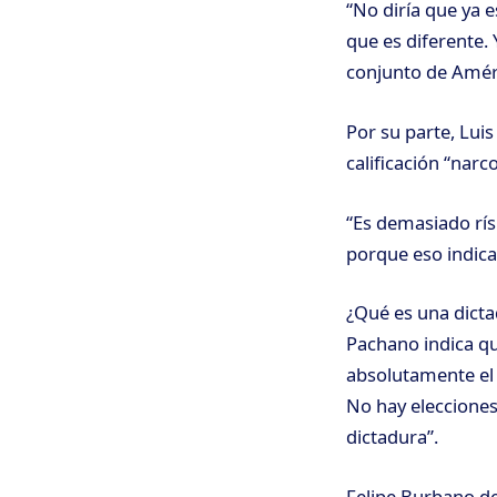
“No diría que ya e
que es diferente.
conjunto de Améri
Por su parte, Lui
calificación “narc
“Es demasiado rís
porque eso indica
¿Qué es una dict
Pachano indica qu
absolutamente el 
No hay elecciones 
dictadura”.
Felipe Burbano de