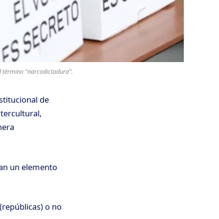
el término “narcodictadura”.
stitucional de
tercultural,
nera
onan un elemento
repúblicas) o no