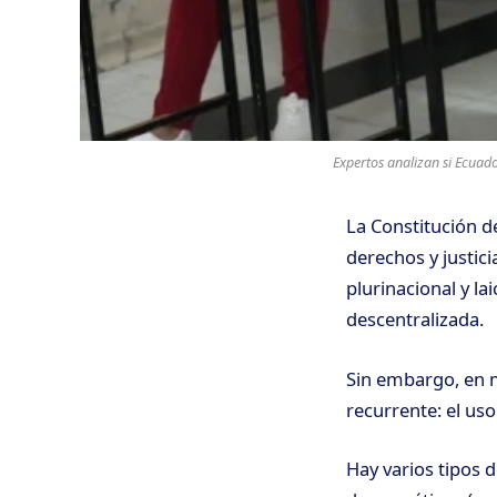
Expertos analizan si Ecuado
La Constitución d
derechos y justici
plurinacional y l
descentralizada.
Sin embargo, en m
recurrente: el us
Hay varios tipos 