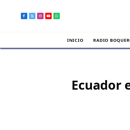
contenido
Facebook
X
Instagram
YouTube
WhatsApp
(Twitter)
INICIO
RADIO BOQUE
Ecuador e