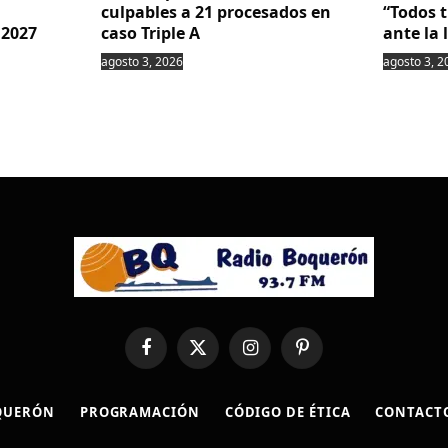
culpables a 21 procesados en
“Todos 
 2027
caso Triple A
ante la 
agosto 3, 2026
agosto 3, 2
Facebook
X
Instagram
Pinterest
(Twitter)
QUERÓN
PROGRAMACIÓN
CÓDIGO DE ÉTICA
CONTACT