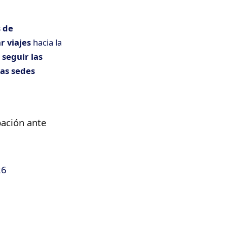
s de
r viajes
hacia la
ó
seguir las
las sedes
pación ante
26