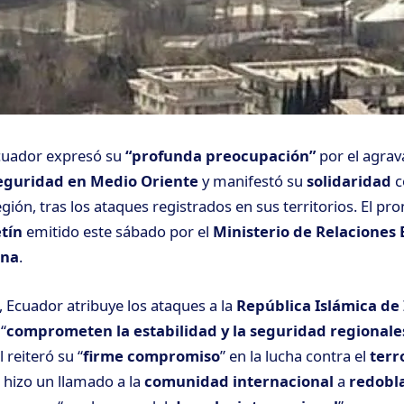
Ecuador expresó su
“profunda preocupación”
por el agra
seguridad en Medio Oriente
y manifestó su
solidaridad
c
gión, tras los ataques registrados en sus territorios. El p
tín
emitido este sábado por el
Ministerio de Relaciones 
ana
.
 Ecuador atribuye los ataques a la
República Islámica de
“
comprometen la estabilidad y la seguridad regionale
 reiteró su “
firme compromiso
” en la lucha contra el
terr
e hizo un llamado a la
comunidad internacional
a
redobla