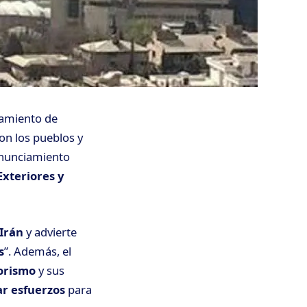
vamiento de
on los pueblos y
ronunciamiento
Exteriores y
 Irán
y advierte
s
”. Además, el
orismo
y sus
r esfuerzos
para