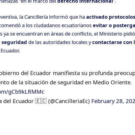
menazas “en el marco del
derecho internacional
”.
ntiva, la Cancillería informó que ha
activado protocolo
comendó a los ciudadanos ecuatorianos
evitar o posterga
 ya se encuentran en áreas de conflicto, el Ministerio pidi
e seguridad
de las autoridades locales y
contactarse con 
 Ecuador.
Gobierno del Ecuador manifiesta su profunda preocu
nto de la situación de seguridad en Medio Oriente.
.com/gCb9kLRMMc
a del Ecuador 🇪🇨 (@CancilleriaEc)
February 28, 20