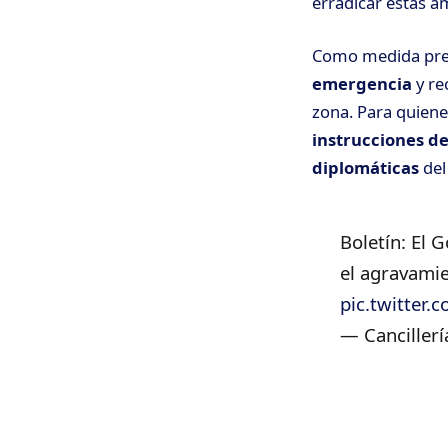
erradicar estas a
Como medida preve
emergencia
y re
zona. Para quienes
instrucciones d
diplomáticas
del
Boletín: El 
el agravamie
pic.twitter
— Cancillerí