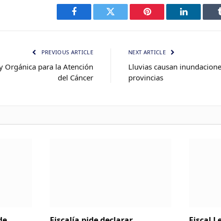
Facebook
Twitter
Pinterest
LinkedIn
PREVIOUS ARTICLE
NEXT ARTICLE
 Orgánica para la Atención
Lluvias causan inundacione
del Cáncer
provincias
de
Fiscalía pide declarar
Fiscal 