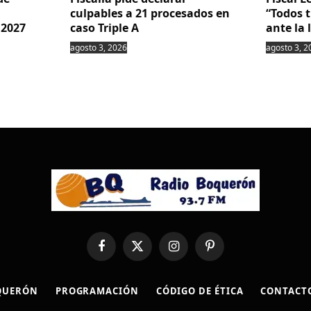
culpables a 21 procesados en
“Todos 
 2027
caso Triple A
ante la 
agosto 3, 2026
agosto 3, 2
Facebook
X
Instagram
Pinterest
(Twitter)
QUERÓN
PROGRAMACIÓN
CÓDIGO DE ÉTICA
CONTACT