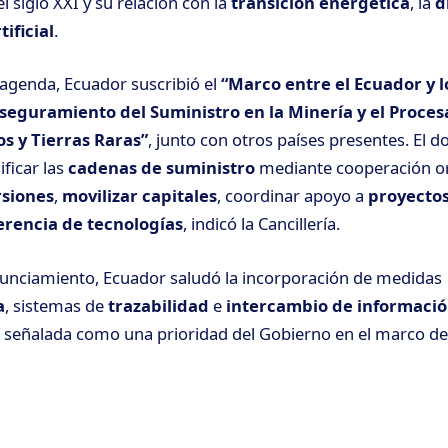
el siglo XXI y su relación con la
transición energética
, la
d
tificial
.
agenda, Ecuador suscribió el
“Marco entre el Ecuador y l
Aseguramiento del Suministro en la Minería y el Proce
os y Tierras Raras”
, junto con otros países presentes. El
ificar las
cadenas de suministro
mediante cooperación o
rsiones
,
movilizar capitales
, coordinar apoyo a
proyecto
erencia de tecnologías
, indicó la Cancillería.
unciamiento, Ecuador saludó la incorporación de medidas
a
, sistemas de
trazabilidad
e
intercambio de informaci
, señalada como una prioridad del Gobierno en el marco de