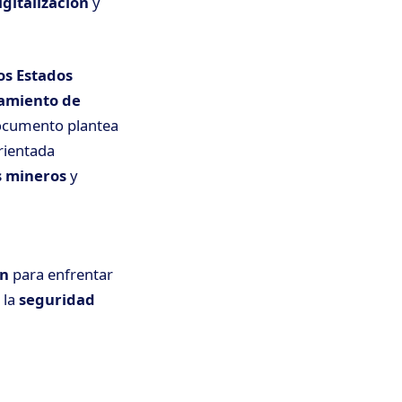
igitalización
y
os Estados
samiento de
 documento plantea
rientada
s mineros
y
ón
para enfrentar
 la
seguridad