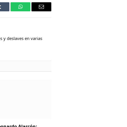
Tumblr
WhatsApp
Email
s y deslaves en varias
Leonardo Alarcón: