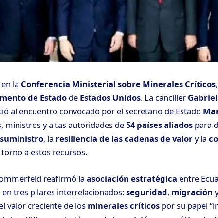
 en la
Conferencia Ministerial sobre Minerales Críticos
mento de Estado
de
Estados Unidos
. La canciller
Gabrie
tió al encuentro convocado por el secretario de Estado
Mar
s, ministros y altas autoridades de
54 países aliados
para d
 suministro
, la
resiliencia de las cadenas de valor
y la
co
torno a estos recursos.
 Sommerfeld reafirmó la
asociación estratégica
entre Ecu
 en tres pilares interrelacionados:
seguridad
,
migración
l valor creciente de los
minerales críticos
por su papel “in