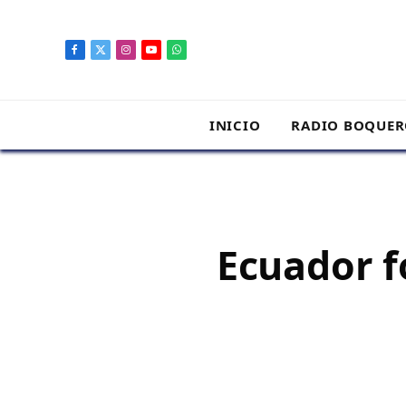
contenido
Facebook
X
Instagram
YouTube
WhatsApp
(Twitter)
INICIO
RADIO BOQUE
Ecuador f