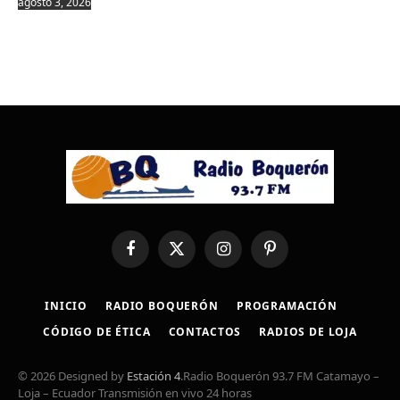
agosto 3, 2026
Facebook
X
Instagram
Pinterest
(Twitter)
INICIO
RADIO BOQUERÓN
PROGRAMACIÓN
CÓDIGO DE ÉTICA
CONTACTOS
RADIOS DE LOJA
© 2026 Designed by
Estación 4
.Radio Boquerón 93.7 FM Catamayo –
Loja – Ecuador Transmisión en vivo 24 horas