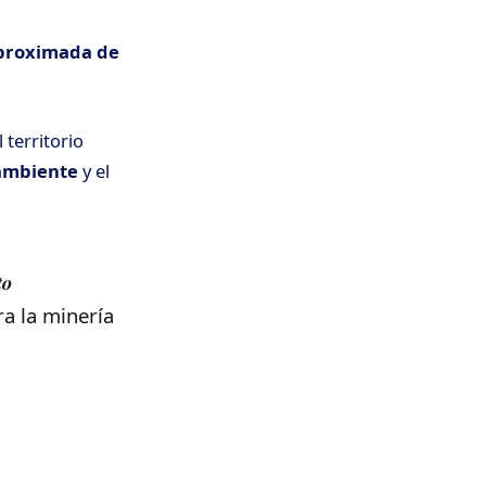
aproximada de
 territorio
ambiente
y el
𝒐
ra la minería