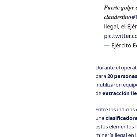
𝑭𝒖𝒆𝒓𝒕𝒆 𝒈𝒐𝒍𝒑𝒆 
𝒄𝒍𝒂𝒏𝒅𝒆𝒔𝒕𝒊𝒏𝒐
#
ilegal, el E
pic.twitte
— Ejército 
Durante el operat
para
20 persona
inutilizaron equi
de
extracción il
Entre los indicio
una
clasificadora
estos elementos f
minería ilegal en l