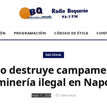
RÓN
PROGRAMACIÓN
CÓDIGO DE ÉTICA
CONT
NACIONAL
ito destruye campame
minería ilegal en Nap
mayo 11, 2026
2 Mins Read