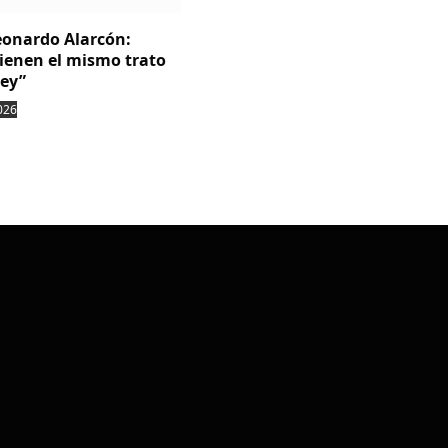
Leonardo Alarcón:
tienen el mismo trato
ley”
026