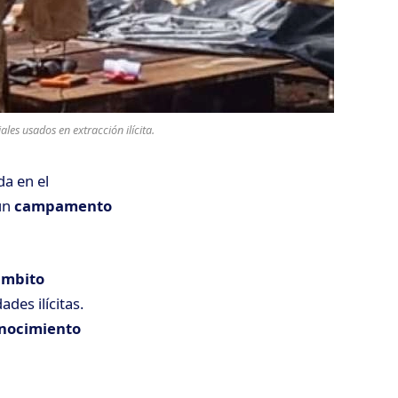
es usados en extracción ilícita.
da en el
 un
campamento
ámbito
des ilícitas.
nocimiento