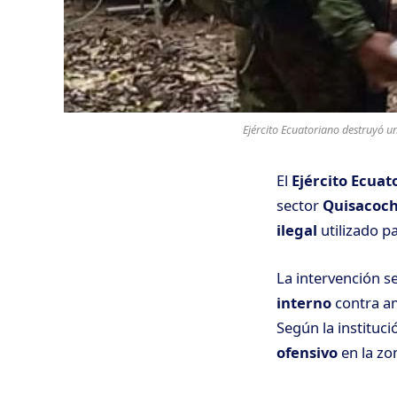
Ejército Ecuatoriano destruyó u
El
Ejército Ecuat
sector
Quisacoc
ilegal
utilizado pa
La intervención s
interno
contra am
Según la instituci
ofensivo
en la zo