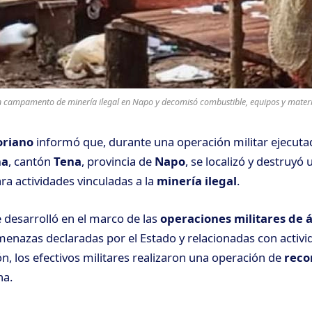
n campamento de minería ilegal en Napo y decomisó combustible, equipos y material
oriano
informó que, durante una operación militar ejecuta
ha
, cantón
Tena
, provincia de
Napo
, se localizó y destruyó
ra actividades vinculadas a la
minería ilegal
.
e desarrolló en el marco de las
operaciones militares de 
enazas declaradas por el Estado y relacionadas con activida
ón, los efectivos militares realizaron una operación de
reco
na.