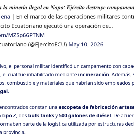
𝒂 𝒍𝒂 𝒎𝒊𝒏𝒆𝒓𝒊́𝒂 𝒊𝒍𝒆𝒈𝒂𝒍 𝒆𝒏 𝑵𝒂𝒑𝒐: 𝑬𝒋𝒆́𝒓𝒄𝒊𝒕𝒐 𝒅𝒆𝒔𝒕𝒓𝒖𝒚𝒆 𝒄𝒂𝒎𝒑𝒂𝒎𝒆𝒏
Tena
| En el marco de las operaciones militares cont
jército Ecuatoriano ejecutó una operación de…
r.com/MZSp66PTNM
Ecuatoriano (@EjercitoECU)
May 10, 2026
ivo, el personal militar identificó un campamento con ca
s
, el cual fue inhabilitado mediante
incineración
. Además, 
pos, combustible y materiales que habrían sido empleados p
egal
.
s encontrados constan una
escopeta de fabricación artesa
 tipo Z
, dos
bulk tanks
y
500 galones de diésel
. De acuer
ormaban parte de la logística utilizada por estructuras ded
a provincia.