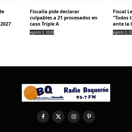
de
Fiscalía pide declarar
Fiscal 
culpables a 21 procesados en
“Todos 
 2027
caso Triple A
ante la 
agosto 3, 2026
agosto 3, 2
Facebook
X
Instagram
Pinterest
(Twitter)