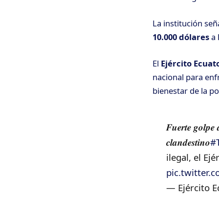
La institución se
10.000 dólares
a 
El
Ejército Ecuat
nacional para en
bienestar de la po
𝑭𝒖𝒆𝒓𝒕𝒆 𝒈𝒐𝒍𝒑𝒆 
𝒄𝒍𝒂𝒏𝒅𝒆𝒔𝒕𝒊𝒏𝒐
#
ilegal, el E
pic.twitte
— Ejército 