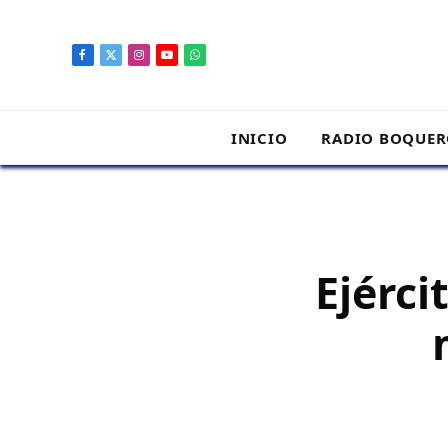
contenido
Facebook
X
Instagram
YouTube
WhatsApp
(Twitter)
INICIO
RADIO BOQUE
Ejérc