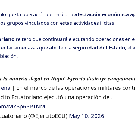
ñaló que la operación generó una
afectación económica 
los grupos vinculados con estas actividades ilícitas.
oriano
reiteró que continuará ejecutando operaciones en el
frentar amenazas que afecten la
seguridad del Estado
, el
blación.
𝒂 𝒍𝒂 𝒎𝒊𝒏𝒆𝒓𝒊́𝒂 𝒊𝒍𝒆𝒈𝒂𝒍 𝒆𝒏 𝑵𝒂𝒑𝒐: 𝑬𝒋𝒆́𝒓𝒄𝒊𝒕𝒐 𝒅𝒆𝒔𝒕𝒓𝒖𝒚𝒆 𝒄𝒂𝒎𝒑𝒂𝒎𝒆𝒏
Tena
| En el marco de las operaciones militares cont
jército Ecuatoriano ejecutó una operación de…
r.com/MZSp66PTNM
Ecuatoriano (@EjercitoECU)
May 10, 2026