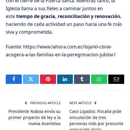
con el cierre de la Puerta Santa. Mientras tanto, la
Iglesia llama a sus fieles a caminar juntos en
este
tiempo de gracia, reconciliación y renovación
,
haciendo de cada actividad un paso hacia una fe más
viva y comprometida.
Fuente: https://www.lahora.com.ec/loja/el-cisne-
acogera-a-las-familias-en-la-peregrinacion-jubilar/
Facebook
Twitter
Pinterest
LinkedIn
Tumblr
WhatsApp
Email
PREVIOUS ARTICLE
NEXT ARTICLE
Presidente Noboa envía su
Caso Ligados: Fiscalía pide
primer proyecto de ley a la
vinculación de tres
nueva Asamblea
personas más por presunta
asociación ilícita