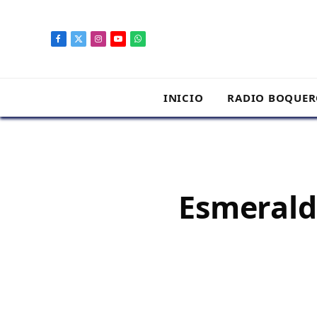
contenido
Facebook
X
Instagram
YouTube
WhatsApp
(Twitter)
INICIO
RADIO BOQUE
Esmeralda