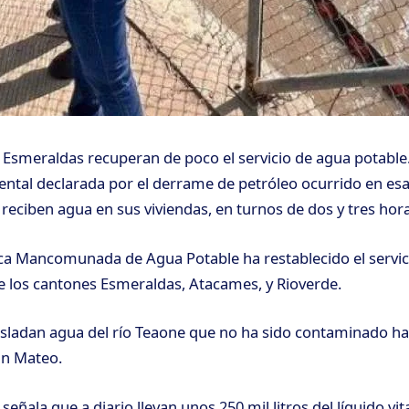
 Esmeraldas recuperan de poco el servicio de agua potable. 
tal declarada por el derrame de petróleo ocurrido en esa
 reciben agua en sus viviendas, en turnos de dos y tres horas
ca Mancomunada de Agua Potable ha restablecido el servic
e los cantones Esmeraldas, Atacames, y Rioverde.
sladan agua del río Teaone que no ha sido contaminado has
an Mateo.
eñala que a diario llevan unos 250 mil litros del líquido vital