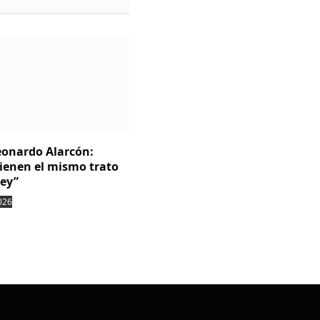
Leonardo Alarcón:
tienen el mismo trato
ley”
026