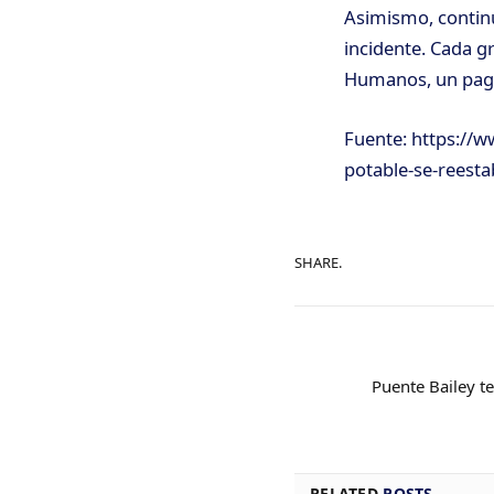
Asimismo, contin
incidente. Cada gr
Humanos, un pago 
Fuente: https://w
potable-se-reesta
SHARE.
Puente Bailey t
RELATED
POSTS