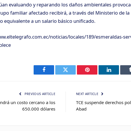
úan evaluando y reparando los daños ambientales provoca
upo familiar afectado recibirá, a través del Ministerio de l
equivalente a un salario básico unificado.
ww.eltelegrafo.com.ec/noticias/locales/189/esmeraldas-ser
blece
Facebook
Twitter
Pinterest
LinkedIn
PREVIOUS ARTICLE
NEXT ARTICLE
endrá un costo cercano a los
TCE suspende derechos polí
650.000 dólares
Abad