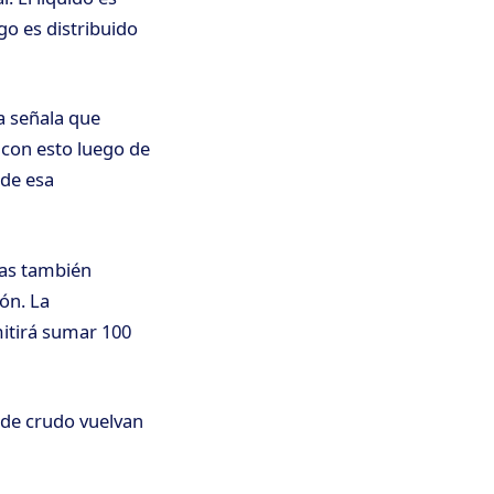
o es distribuido
a señala que
 con esto luego de
 de esa
as también
ón. La
mitirá sumar 100
s de crudo vuelvan