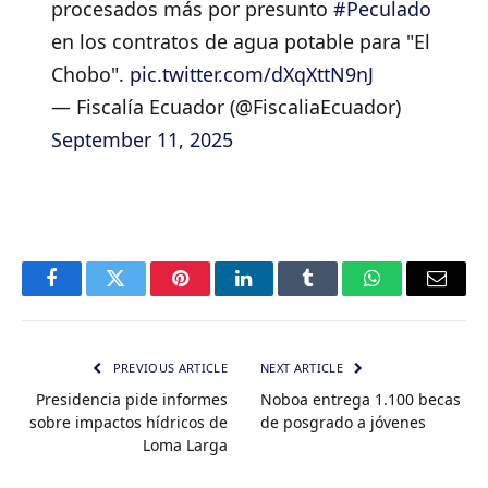
procesados más por presunto
#Peculado
en los contratos de agua potable para "El
Chobo".
pic.twitter.com/dXqXttN9nJ
— Fiscalía Ecuador (@FiscaliaEcuador)
September 11, 2025
Facebook
Twitter
Pinterest
LinkedIn
Tumblr
WhatsApp
Email
PREVIOUS ARTICLE
NEXT ARTICLE
Presidencia pide informes
Noboa entrega 1.100 becas
sobre impactos hídricos de
de posgrado a jóvenes
Loma Larga