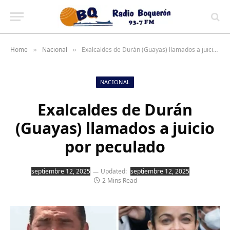
contenido
Home
Nacional
Exalcaldes de Durán (Guayas) llamados a juicio por peculado
»
»
NACIONAL
Exalcaldes de Durán
(Guayas) llamados a juicio
por peculado
septiembre 12, 2025
Updated:
septiembre 12, 2025
2 Mins Read