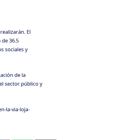
ealizarán. El
 de 36.5
s sociales y
ación de la
el sector público y
-la-via-loja-