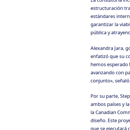
estructuración tr
estándares intern
garantizar la viabi
pública y atrayend
Alexandra Jara, g
enfatizó que su c
hemos esperado la
avanzando con pas
conjunto», señaló
Por su parte, Ste
ambos países y la
la Canadian Comme
diseño. Este proy
que se ejecutará c