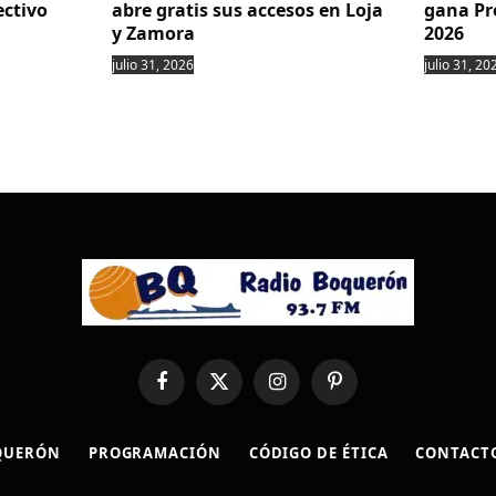
ectivo
abre gratis sus accesos en Loja
gana Pr
y Zamora
2026
julio 31, 2026
julio 31, 20
Facebook
X
Instagram
Pinterest
(Twitter)
QUERÓN
PROGRAMACIÓN
CÓDIGO DE ÉTICA
CONTACT