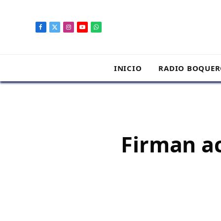
contenido
Facebook
X
Instagram
YouTube
WhatsApp
(Twitter)
INICIO
RADIO BOQUE
Firman ac