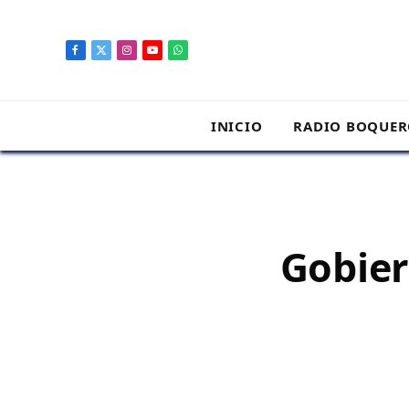
contenido
Facebook
X
Instagram
YouTube
WhatsApp
(Twitter)
INICIO
RADIO BOQUE
Gobier