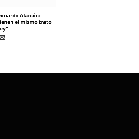
Leonardo Alarcón:
tienen el mismo trato
ley”
026