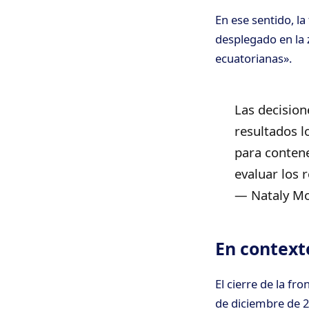
En ese sentido, l
desplegado en la z
ecuatorianas».
Las decision
resultados 
para contene
evaluar los 
— Nataly Mo
En contex
El cierre de la fro
de diciembre de 2