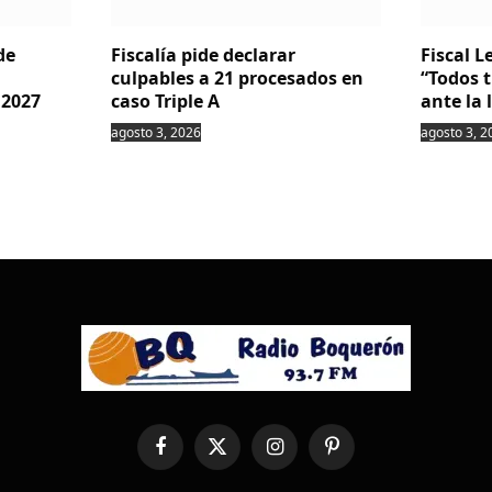
de
Fiscalía pide declarar
Fiscal 
culpables a 21 procesados en
“Todos 
 2027
caso Triple A
ante la 
agosto 3, 2026
agosto 3, 2
Facebook
X
Instagram
Pinterest
(Twitter)