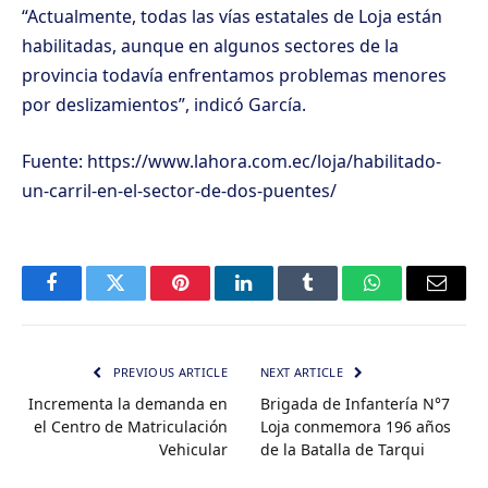
“Actualmente, todas las vías estatales de Loja están
habilitadas, aunque en algunos sectores de la
provincia todavía enfrentamos problemas menores
por deslizamientos”, indicó García.
Fuente: https://www.lahora.com.ec/loja/habilitado-
un-carril-en-el-sector-de-dos-puentes/
Facebook
Twitter
Pinterest
LinkedIn
Tumblr
WhatsApp
Email
PREVIOUS ARTICLE
NEXT ARTICLE
Incrementa la demanda en
Brigada de Infantería N°7
el Centro de Matriculación
Loja conmemora 196 años
Vehicular
de la Batalla de Tarqui