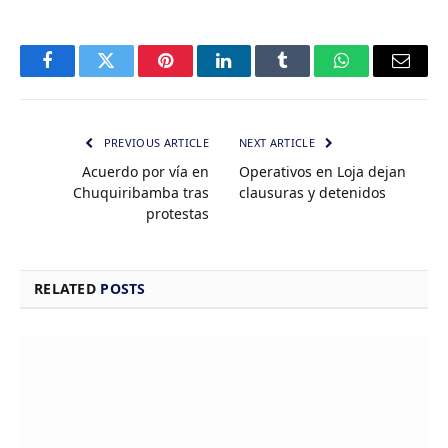
Facebook
Twitter
Pinterest
LinkedIn
Tumblr
WhatsApp
Email
PREVIOUS ARTICLE
NEXT ARTICLE
Acuerdo por vía en
Operativos en Loja dejan
Chuquiribamba tras
clausuras y detenidos
protestas
RELATED
POSTS