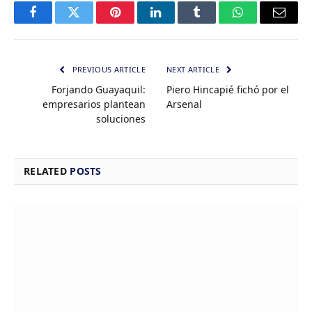
Facebook
Twitter
Pinterest
LinkedIn
Tumblr
WhatsApp
Email
PREVIOUS ARTICLE
NEXT ARTICLE
Forjando Guayaquil:
Piero Hincapié fichó por el
empresarios plantean
Arsenal
soluciones
RELATED
POSTS