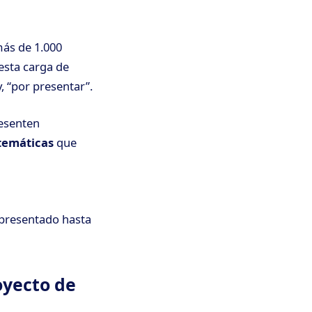
más de 1.000
esta carga de
, “por presentar”.
resenten
temáticas
que
n presentado hasta
oyecto de