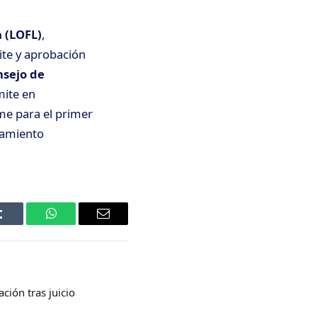
a (LOFL)
,
ite y aprobación
sejo de
ámite en
me para el primer
ciamiento
Tumblr
WhatsApp
Email
ción tras juicio