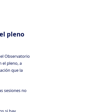
el pleno
 el Observatorio
 el pleno, a
mación que la
las sesiones no
os si hay