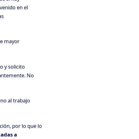
venido en el
as
que mayor
 y solicito
tantemente. No
no al trabajo
ación, por lo que lo
cadas a