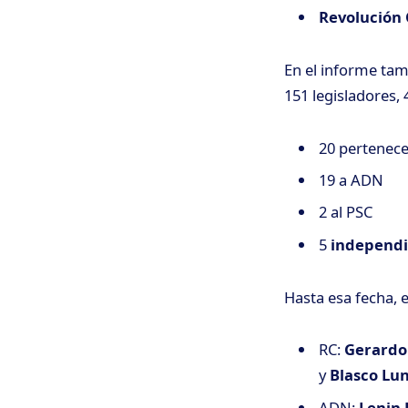
Revolución
En el informe tam
151 legisladores, 
20 pertenece
19 a ADN
2 al PSC
5
independi
Hasta esa fecha, 
RC:
Gerardo
y
Blasco Lu
ADN:
Lenin 