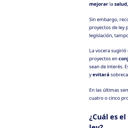
mejorar
la
salud
Sin embargo, rec
proyectos de ley 
legislación, tamp
La vocera sugirió 
proyectos en
con
sean de interés. Es
y
evitará
sobrecar
En las últimas se
cuatro o cinco pro
¿Cuál es e
ley?