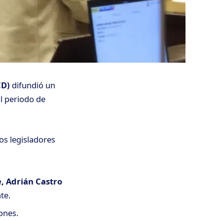
CD)
difundió un
al periodo de
os legisladores
, Adrián Castro
te.
ones.