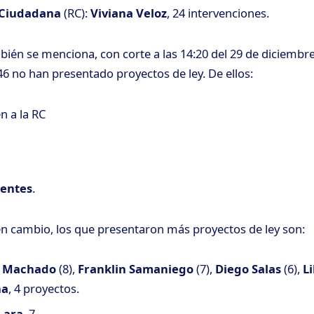
 Ciudadana
(RC):
Viviana Veloz
, 24 intervenciones.
bién se menciona, con corte a las 14:20 del 29 de diciembre
46 no han presentado proyectos de ley. De ellos:
n a la RC
entes
.
en cambio, los que presentaron más proyectos de ley son:
 Machado
(8),
Franklin Samaniego
(7),
Diego Salas
(6),
L
na
, 4 proyectos.
Lara
, 7