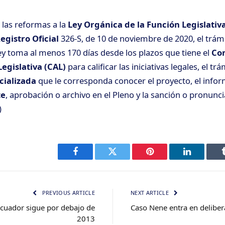
 las reformas a la
Ley Orgánica de la Función Legislativ
egistro Oficial
326-S, de 10 de noviembre de 2020, el trám
ey toma al menos 170 días desde los plazos que tiene el
Con
egislativa (CAL)
para calificar las iniciativas legales, el tr
cializada
que le corresponda conocer el proyecto, el infor
te
, aprobación o archivo en el Pleno y la sanción o pronun
)
Facebook
Twitter
Pinterest
LinkedIn
PREVIOUS ARTICLE
NEXT ARTICLE
cuador sigue por debajo de
Caso Nene entra en delibera
2013