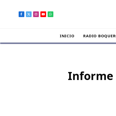
contenido
Facebook
X
Instagram
YouTube
WhatsApp
(Twitter)
INICIO
RADIO BOQUE
Informe 