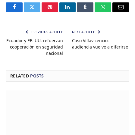
Facebook
Twitter
Pinterest
LinkedIn
Tumblr
WhatsApp
Email
PREVIOUS ARTICLE
NEXT ARTICLE
Ecuador y EE. UU. refuerzan
Caso Villavicencio:
cooperación en seguridad
audiencia vuelve a diferirse
nacional
RELATED
POSTS