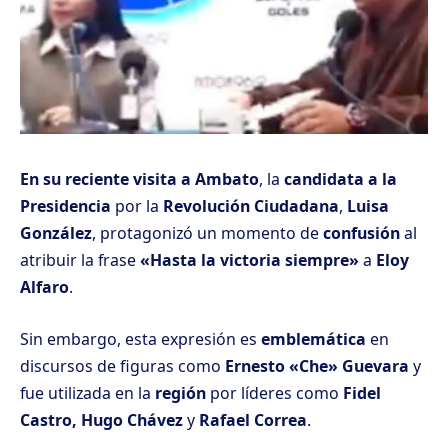
En su reciente visita a Ambato
, la
candidata a la
Presidencia
por la
Revolución Ciudadana
,
Luisa
González
, protagonizó un momento de
confusión
al
atribuir la frase
«Hasta la victoria siempre»
a
Eloy
Alfaro
.
Sin embargo, esta expresión es
emblemática
en
discursos de figuras como
Ernesto «Che» Guevara
y
fue utilizada en la
región
por líderes como
Fidel
Castro, Hugo Chávez
y
Rafael Correa
.