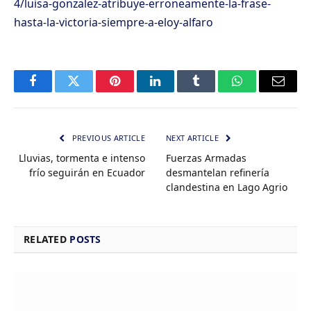
4/luisa-gonzalez-atribuye-erroneamente-la-frase-
hasta-la-victoria-siempre-a-eloy-alfaro
Facebook
Twitter
Pinterest
LinkedIn
Tumblr
WhatsApp
Email
PREVIOUS ARTICLE
NEXT ARTICLE
Lluvias, tormenta e intenso
Fuerzas Armadas
frío seguirán en Ecuador
desmantelan refinería
clandestina en Lago Agrio
RELATED
POSTS