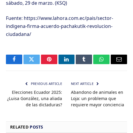
sábado, 29 de marzo. (KSQ)
Fuente: https://www.lahora.com.ec/pais/sector-
indigena-firma-acuerdo-pachakutik-revolucion-
ciudadana/
Facebook
Twitter
Pinterest
LinkedIn
Tumblr
WhatsApp
Email
PREVIOUS ARTICLE
NEXT ARTICLE
Elecciones Ecuador 2025:
Abandono de animales en
¿Luisa González, una aliada
Loja: un problema que
de las dictaduras?
requiere mayor conciencia
RELATED
POSTS