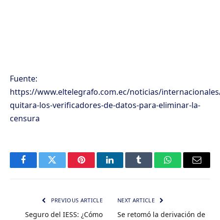
Fuente:
https://www.eltelegrafo.com.ec/noticias/internacionale
quitara-los-verificadores-de-datos-para-eliminar-la-
censura
Facebook
Twitter
Pinterest
LinkedIn
Tumblr
WhatsApp
Email
PREVIOUS ARTICLE
NEXT ARTICLE
Seguro del IESS: ¿Cómo
Se retomó la derivación de