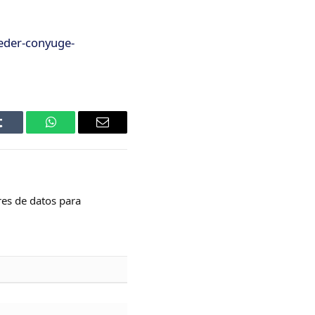
ceder-conyuge-
Tumblr
WhatsApp
Email
res de datos para