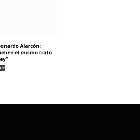
Leonardo Alarcón:
tienen el mismo trato
ley”
026