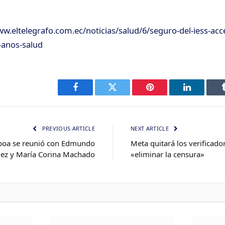
ww.eltelegrafo.com.ec/noticias/salud/6/seguro-del-iess-ac
-anos-salud
Facebook
Twitter
Pinterest
LinkedIn
PREVIOUS ARTICLE
NEXT ARTICLE
oboa se reunió con Edmundo
Meta quitará los verificado
ez y María Corina Machado
«eliminar la censura»