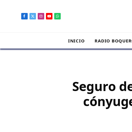
contenido
Facebook
X
Instagram
YouTube
WhatsApp
(Twitter)
INICIO
RADIO BOQUE
Seguro de
cónyuge