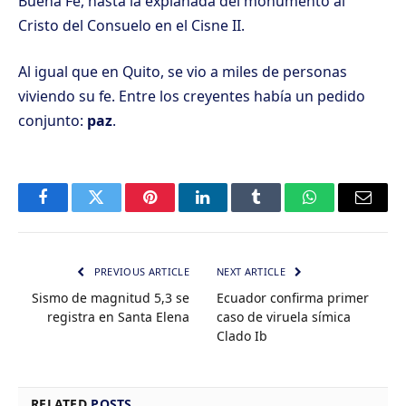
Buena Fe, hasta la explanada del monumento al
Cristo del Consuelo en el Cisne II.
Al igual que en Quito, se vio a miles de personas
viviendo su fe. Entre los creyentes había un pedido
conjunto:
paz
.
Facebook
Twitter
Pinterest
LinkedIn
Tumblr
WhatsApp
Email
PREVIOUS ARTICLE
NEXT ARTICLE
Sismo de magnitud 5,3 se
Ecuador confirma primer
registra en Santa Elena
caso de viruela símica
Clado Ib
RELATED
POSTS