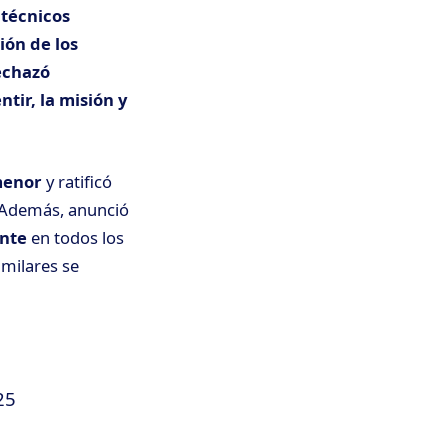
 técnicos
ión de los
echazó
ntir, la misión y
menor
y ratificó
 Además, anunció
ente
en todos los
imilares se
25