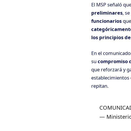
El MSP señaló que
preliminares
, s
funcionarios
que 
categóricament
los principios de
En el comunicado,
su
compromiso de
que reforzará y g
establecimientos d
repitan.
COMUNICAD
— Ministerio