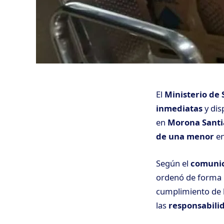
El
Ministerio de 
inmediatas
y dis
en
Morona Sant
de una menor
en
Según el
comunic
ordenó de forma i
cumplimiento de l
las
responsabili