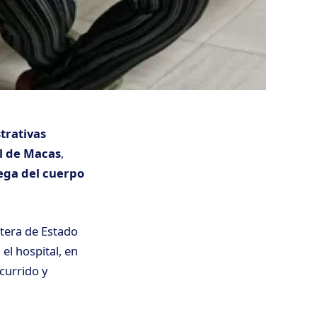
trativas
al de Macas
,
ega del cuerpo
artera de Estado
el hospital, en
currido y