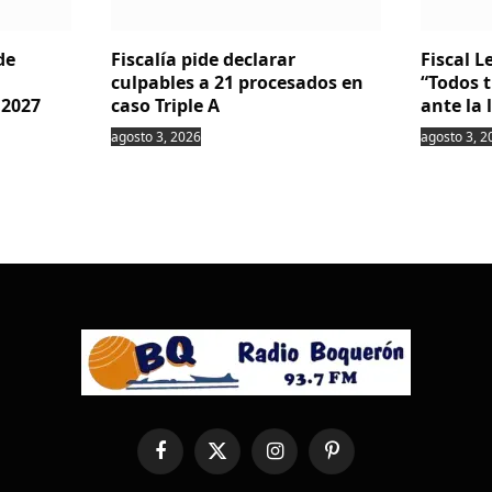
de
Fiscalía pide declarar
Fiscal 
culpables a 21 procesados en
“Todos 
 2027
caso Triple A
ante la 
agosto 3, 2026
agosto 3, 2
Facebook
X
Instagram
Pinterest
(Twitter)