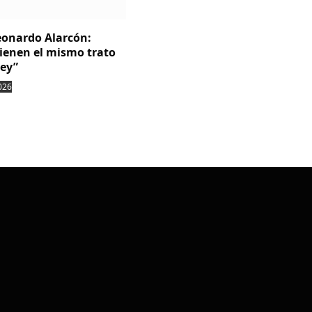
Leonardo Alarcón:
tienen el mismo trato
ley”
026