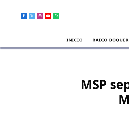
contenido
Facebook
X
Instagram
YouTube
WhatsApp
(Twitter)
INICIO
RADIO BOQUE
MSP sep
M