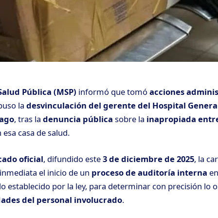
Salud Pública (MSP)
informó que tomó
acciones adminis
puso la
desvinculación del gerente del Hospital Gener
iago
, tras la
denuncia pública
sobre la
inapropiada entr
 esa casa de salud.
ado oficial
, difundido este
3 de diciembre de 2025
, la c
nmediata el inicio de un
proceso de auditoría interna
en 
o establecido por la ley, para determinar con precisión lo o
dades del personal involucrado
.