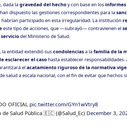
, dada la
gravedad del hecho
y con base en los
informes
e han dispuesto las gestiones correspondientes para la
sanc
habrían participado en esta irregularidad. La institución
r
e
este tipo de acciones, que —subrayó— contravienen el
se
 servicio
del Ministerio de Salud.
 la entidad extendió sus
condolencias
a la
familia de la 
 esclarecer el caso
hasta establecer responsabilidades.
arantizará el
acatamiento riguroso de la normativa vig
e salud a escala nacional, con el fin de evitar que hechos s
O OFICIAL
pic.twitter.com/GYn1wVtry8
 de Salud Pública 🇪🇨 (@Salud_Ec)
December 3, 20