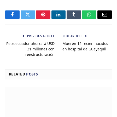
Facebook
Twitter
Pinterest
LinkedIn
Tumblr
WhatsApp
Email
PREVIOUS ARTICLE
NEXT ARTICLE
Petroecuador ahorrará USD
Mueren 12 recién nacidos
31 millones con
en hospital de Guayaquil
reestructuración
RELATED
POSTS