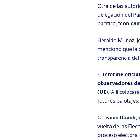
Otra de las autor
delegación del Pa
pacífica,
“con cal
Heraldo Muñoz, je
mencionó que la p
transparencia del
El
informe oficia
observadores de
(UE).
Allí colocar
futuros balotajes.
Giovanni
Davoli,
vuelta de las Ele
proceso electoral