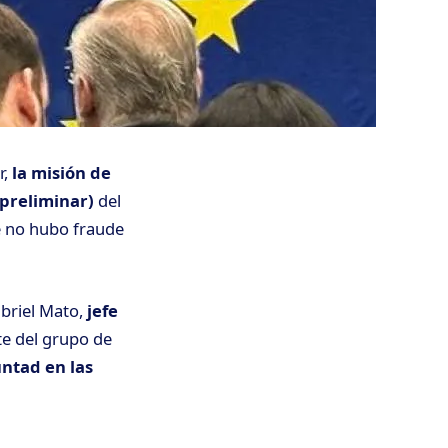
r,
la misión de
preliminar)
del
e no hubo fraude
abriel Mato,
jefe
te del grupo de
untad en las