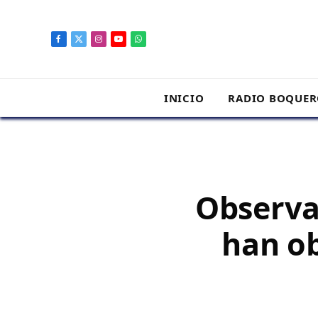
contenido
Facebook
X
Instagram
YouTube
WhatsApp
(Twitter)
INICIO
RADIO BOQUE
Observa
han ob