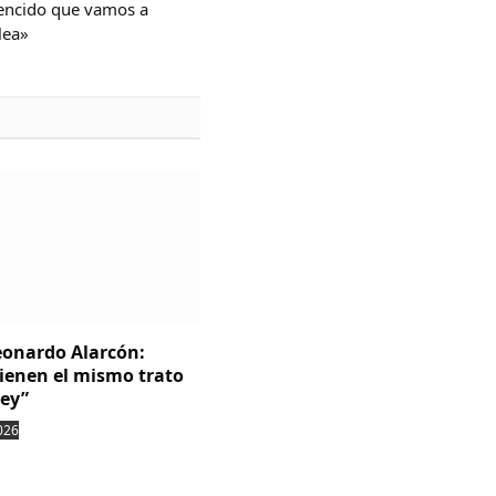
encido que vamos a
lea»
Leonardo Alarcón:
tienen el mismo trato
ley”
026