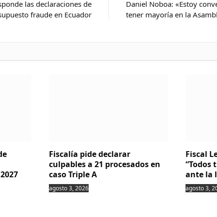
sponde las declaraciones de
Daniel Noboa: «Estoy conv
supuesto fraude en Ecuador
tener mayoría en la Asamb
de
Fiscalía pide declarar
Fiscal 
culpables a 21 procesados en
“Todos 
 2027
caso Triple A
ante la 
agosto 3, 2026
agosto 3, 2