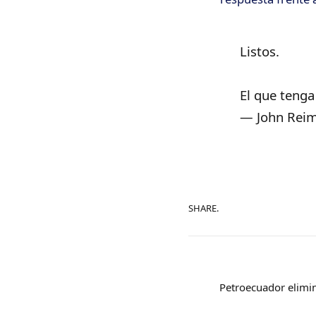
Listos.
El que teng
— John Rei
SHARE.
Petroecuador elimi