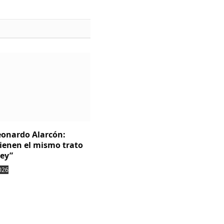
Leonardo Alarcón:
tienen el mismo trato
ley”
026