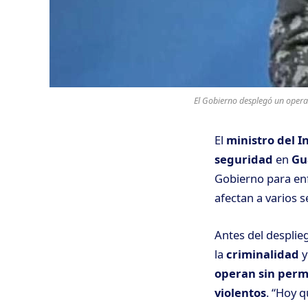
El Gobierno desplegó un operat
El
ministro del I
seguridad
en
Gu
Gobierno para enf
afectan a varios s
Antes del desplie
la
criminalidad
y
operan sin perm
violentos
. “Hoy 