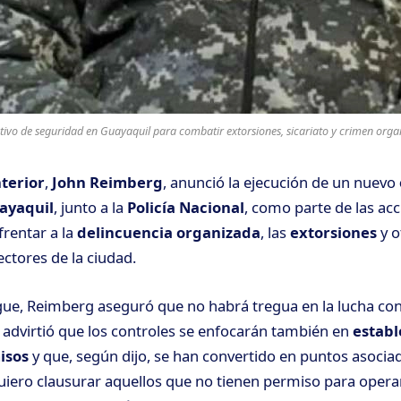
ivo de seguridad en Guayaquil para combatir extorsiones, sicariato y crimen organ
nterior
,
John Reimberg
, anunció la ejecución de un nuevo
ayaquil
, junto a la
Policía Nacional
, como parte de las acc
rentar a la
delincuencia organizada
, las
extorsiones
y o
ectores de la ciudad.
gue, Reimberg aseguró que no habrá tregua en la lucha co
 advirtió que los controles se enfocarán también en
establ
isos
y que, según dijo, se han convertido en puntos asocia
quiero clausurar aquellos que no tienen permiso para opera