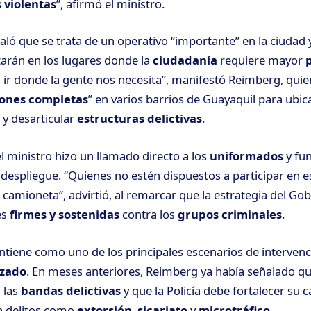
 violentas
”, afirmó el ministro.
aló que se trata de un operativo “importante” en la ciudad 
tarán en los lugares donde la
ciudadanía
requiere mayor
 ir donde la gente nos necesita”, manifestó Reimberg, qui
ones completas
” en varios barrios de Guayaquil para ubic
y desarticular
estructuras delictivas
.
l ministro hizo un llamado directo a los
uniformados
y fu
 despliegue. “Quienes no estén dispuestos a participar en e
 camioneta”, advirtió, al remarcar que la estrategia del Go
es
firmes y sostenidas
contra los
grupos criminales
.
tiene como uno de los principales escenarios de intervenci
izado
. En meses anteriores, Reimberg ya había señalado qu
 las
bandas delictivas
y que la Policía debe fortalecer su 
a delitos como
extorsión
,
sicariato
y
microtráfico
.