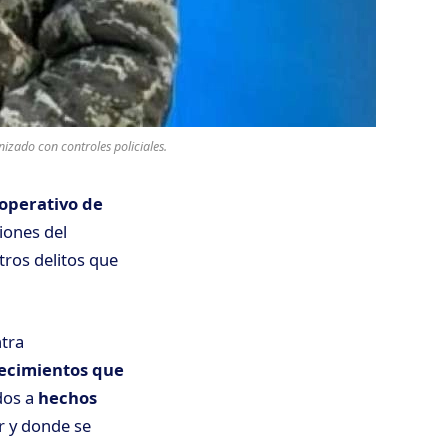
izado con controles policiales.
operativo de
iones del
tros delitos que
ntra
ecimientos que
dos a
hechos
r y donde se