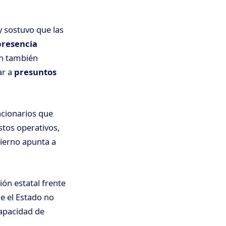
y sostuvo que las
presencia
en también
ar a
presuntos
ncionarios que
stos operativos,
bierno apunta a
ón estatal frente
e el Estado no
capacidad de