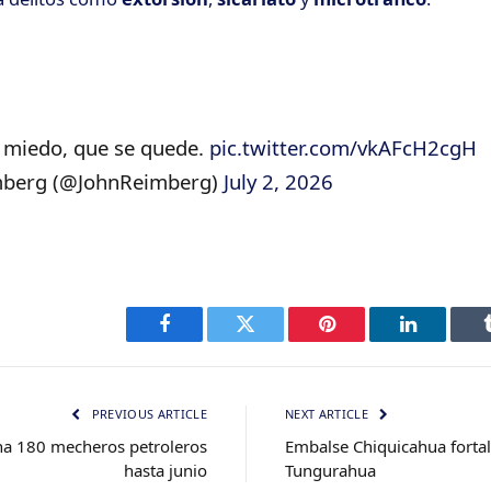
a miedo, que se quede.
pic.twitter.com/vkAFcH2cgH
mberg (@JohnReimberg)
July 2, 2026
Facebook
Twitter
Pinterest
LinkedIn
PREVIOUS ARTICLE
NEXT ARTICLE
na 180 mecheros petroleros
Embalse Chiquicahua fortal
hasta junio
Tungurahua