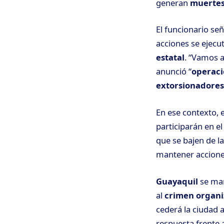
generan
muertes
El funcionario señ
acciones se ejecu
estatal
. “Vamos a
anunció “
operaci
extorsionadores
En ese contexto, e
participarán en el
que se bajen de la
mantener accion
Guayaquil
se man
al
crimen organ
cederá la ciudad a
respuesta frente 