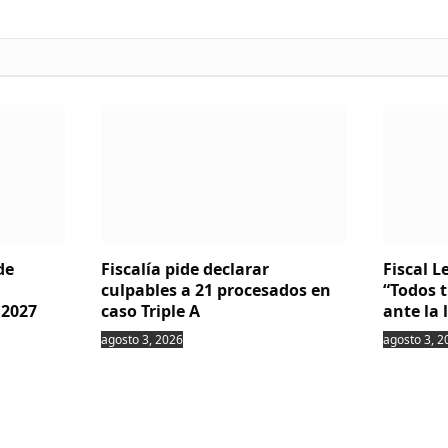
de
Fiscalía pide declarar
Fiscal 
culpables a 21 procesados en
“Todos 
 2027
caso Triple A
ante la 
agosto 3, 2026
agosto 3, 2