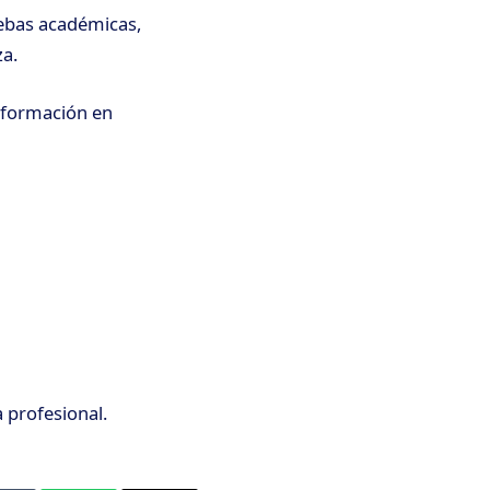
uebas académicas,
za.
e formación en
 profesional.