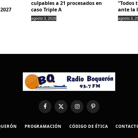
culpables a 21 procesados en
“Todos 
 2027
caso Triple A
ante la 
agosto 3, 2026
agosto 3, 2
Facebook
X
Instagram
Pinterest
(Twitter)
QUERÓN
PROGRAMACIÓN
CÓDIGO DE ÉTICA
CONTACT