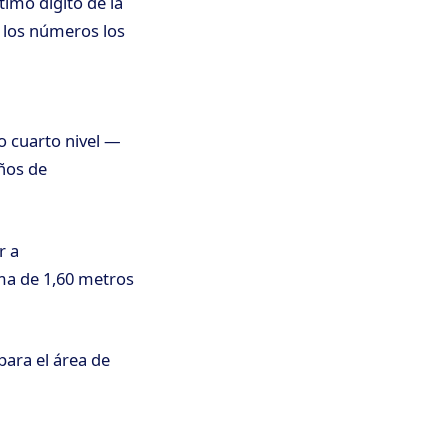
timo dígito de la
s los números los
o cuarto nivel —
ños de
r a
ima de 1,60 metros
para el área de