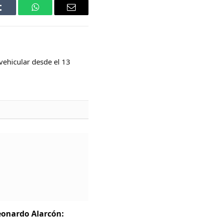
Tumblr
WhatsApp
Email
vehicular desde el 13
Leonardo Alarcón: