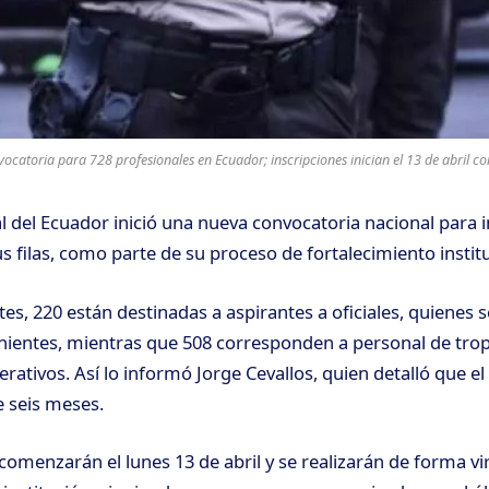
ocatoria para 728 profesionales en Ecuador; inscripciones inician el 13 de abril c
al del Ecuador inició una nueva convocatoria nacional para 
s filas, como parte de su proceso de fortalecimiento instit
tes, 220 están destinadas a aspirantes a oficiales, quienes
nientes, mientras que 508 corresponden a personal de tro
rativos. Así lo informó Jorge Cevallos, quien detalló que el
 seis meses.
comenzarán el lunes 13 de abril y se realizarán de forma vir