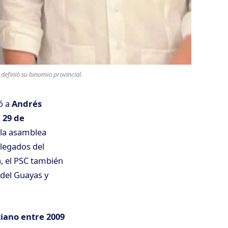
definió su binomio provincial.
ió a
Andrés
l
29 de
e la asamblea
elegados del
a, el PSC también
del Guayas y
tiano entre 2009