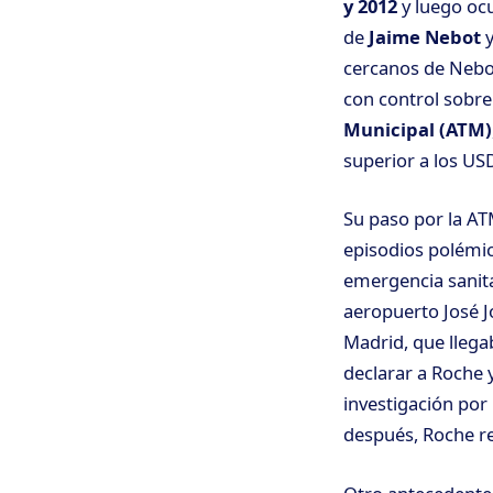
y 2012
y luego ocu
de
Jaime Nebot
cercanos de Nebot
con control sobre 
Municipal (ATM)
superior a los US
Su paso por la AT
episodios polémi
emergencia sanita
aeropuerto José J
Madrid, que llega
declarar a Roche 
investigación por
después, Roche re