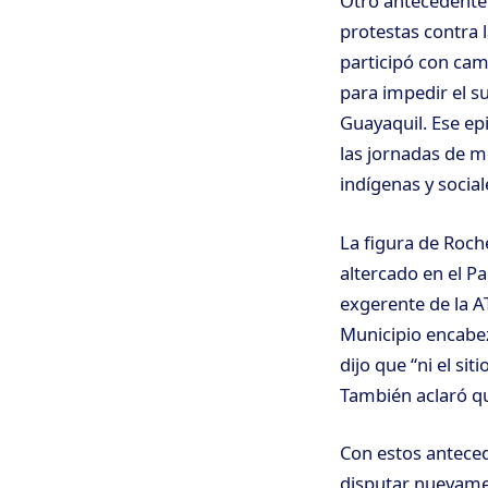
Otro antecedente
protestas contra 
participó con cam
para impedir el s
Guayaquil. Ese epi
las jornadas de m
indígenas y social
La figura de Roch
altercado en el P
exgerente de la 
Municipio encab
dijo que “ni el si
También aclaró que
Con estos anteced
disputar nuevamen