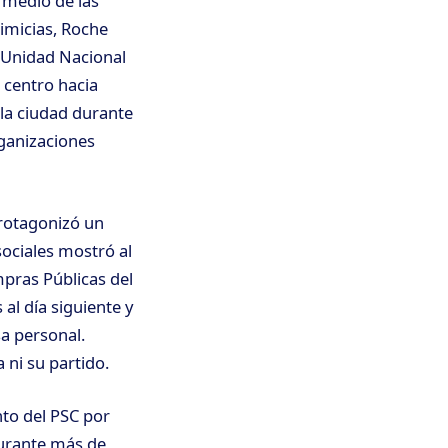
n medio de las
rimicias, Roche
a Unidad Nacional
 centro hacia
 la ciudad durante
rganizaciones
rotagonizó un
sociales mostró al
mpras Públicas del
 al día siguiente y
sa personal.
 ni su partido.
to del PSC por
durante más de