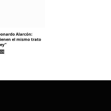
Leonardo Alarcón:
tienen el mismo trato
ley”
026