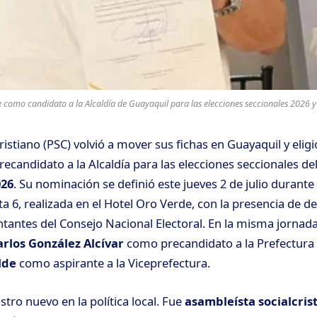
 como candidato a la Alcaldía de Guayaquil para las elecciones seccionales 2026 y 
Cristiano (PSC) volvió a mover sus fichas en Guayaquil y elig
ecandidato a la Alcaldía para las elecciones seccionales de
026
. Su nominación se definió este jueves 2 de julio durant
ista 6, realizada en el Hotel Oro Verde, con la presencia de d
ntantes del Consejo Nacional Electoral. En la misma jornad
arlos González Alcívar
como precandidato a la Prefectura 
lde
como aspirante a la Viceprefectura.
tro nuevo en la política local. Fue
asambleísta socialcris