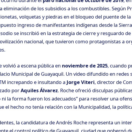
 ocurrió durante el
paro nacional de octubre de 2019
, e
la eliminación de los subsidios a los combustibles. Según P
ionetas, volquetas y piedras en el bloqueo del puente de l
upuesto ingreso de manifestantes indígenas desde la Sierra
sodio se inscribió en la estrategia de cierre y resguardo de
ovilización nacional, que tuvieron como protagonistas a o
es.
e volvió a escena pública en
noviembre de 2025
, cuando p
alacio Municipal de Guayaquil. Un video difundido en redes 
ATM increpando e insultando a
Jorge Viteri
, director de Co
ezado por
Aquiles Álvarez
. Roche ofreció disculpas públicas
tio ni la forma fueron los adecuados” para resolver una ofen
 el hecho no tenía relación con la Municipalidad, la política
entes, la candidatura de Andrés Roche representa un inten
te el control político de Guayaquil, ciudad que gobernó 