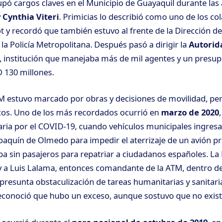
pó cargos claves en el Municipio de Guayaquil durante las
y
Cynthia Viteri
. Primicias lo describió como uno de los c
 y recordó que también estuvo al frente de la Dirección de 
la Policía Metropolitana. Después pasó a dirigir la
Autorid
, institución que manejaba más de mil agentes y un presu
D 130 millones.
M estuvo marcado por obras y decisiones de movilidad, pe
cos. Uno de los más recordados ocurrió en
marzo de 2020
ria por el COVID-19, cuando vehículos municipales ingresar
oaquín de Olmedo para impedir el aterrizaje de un avión p
ba sin pasajeros para repatriar a ciudadanos españoles. La F
y a Luis Lalama, entonces comandante de la ATM, dentro d
 presunta obstaculización de tareas humanitarias y sanitar
conoció que hubo un exceso, aunque sostuvo que no existi