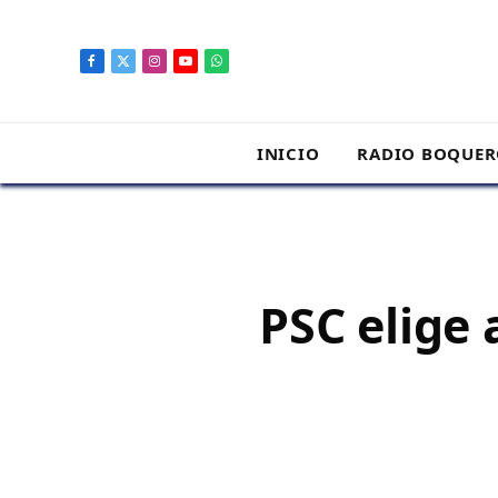
contenido
Facebook
X
Instagram
YouTube
WhatsApp
(Twitter)
INICIO
RADIO BOQUE
PSC elige