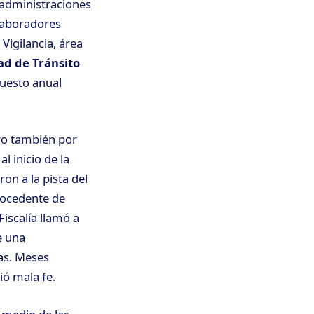
 administraciones
olaboradores
Vigilancia, área
ad de Tránsito
puesto anual
ro también por
, al inicio de la
on a la pista del
rocedente de
iscalía llamó a
e una
ias. Meses
ó mala fe.