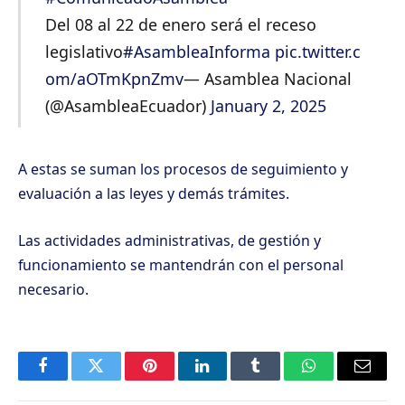
Del 08 al 22 de enero será el receso
legislativo
#AsambleaInforma
pic.twitter.c
om/aOTmKpnZmv
— Asamblea Nacional
(@AsambleaEcuador)
January 2, 2025
A estas se suman los procesos de seguimiento y
evaluación a las leyes y demás trámites.
Las actividades administrativas, de gestión y
funcionamiento se mantendrán con el personal
necesario.
Facebook
Twitter
Pinterest
LinkedIn
Tumblr
WhatsApp
Email