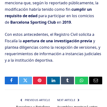
menciona que, según lo reportado públicamente, la
modificación habría tenido como fin
cumplir un
requisito de edad
para participar en los comicios
de
Barcelona Sporting Club
en
2019
.
Con estos antecedentes, el Registro Civil solicita a
Fiscalía la
apertura de una investigación previa
y
plantea diligencias como la recepción de versiones, y
requerimientos de información a instancias judiciales
y a la institución deportiva.
Facebook
Twitter
Pinterest
LinkedIn
Tumblr
WhatsApp
Email
PREVIOUS ARTICLE
NEXT ARTICLE
Barcelona y Botafogo
Asamblea mostrará votos