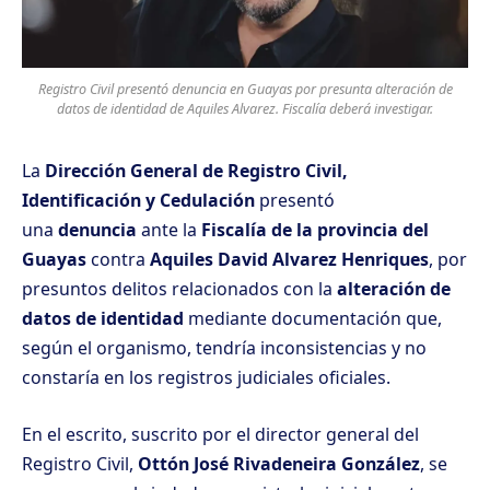
Registro Civil presentó denuncia en Guayas por presunta alteración de
datos de identidad de Aquiles Alvarez. Fiscalía deberá investigar.
La
Dirección General de Registro Civil,
Identificación y Cedulación
presentó
una
denuncia
ante la
Fiscalía de la provincia del
Guayas
contra
Aquiles David Alvarez Henriques
, por
presuntos delitos relacionados con la
alteración de
datos de identidad
mediante documentación que,
según el organismo, tendría inconsistencias y no
constaría en los registros judiciales oficiales.
En el escrito, suscrito por el director general del
Registro Civil,
Ottón José Rivadeneira González
, se